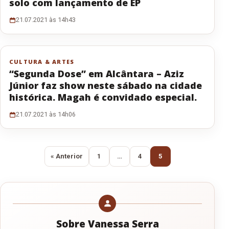
solo com lançamento de EP
21.07.2021 às 14h43
CULTURA & ARTES
“Segunda Dose” em Alcântara – Aziz
Júnior faz show neste sábado na cidade
histórica. Magah é convidado especial.
21.07.2021 às 14h06
Paginação de posts
« Anterior
1
…
4
5
Sobre Vanessa Serra