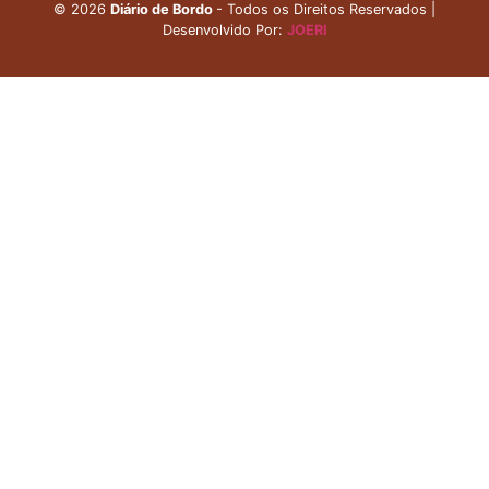
©
2026
Diário de Bordo
- Todos os Direitos Reservados |
Desenvolvido Por:
JOERI