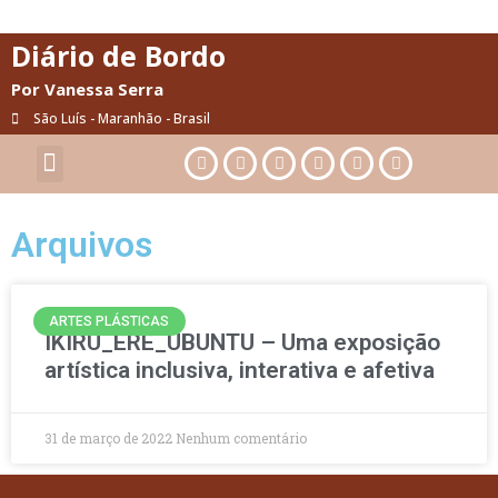
Diário de Bordo
Por Vanessa Serra
São Luís - Maranhão - Brasil
Cultura & Artes
Saúde & Bem-Estar
Arquivos
ARTES PLÁSTICAS
IKIRU_ERÊ_UBUNTU – Uma exposição
artística inclusiva, interativa e afetiva
31 de março de 2022
Nenhum comentário