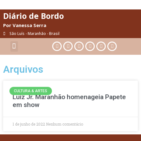
Diário de Bordo
Por Vanessa Serra
São Luís - Maranhão - Brasil
Cultura & Artes
Saúde & Bem-Estar
Arquivos
CULTURA & ARTES
Luiz Jr. Maranhão homenageia Papete
em show
1 de junho de 2022
Nenhum comentário