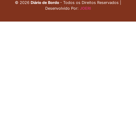
©
2026
Diário de Bordo
- Todos os Direitos Reservados |
Desenvolvido Por:
JOERI