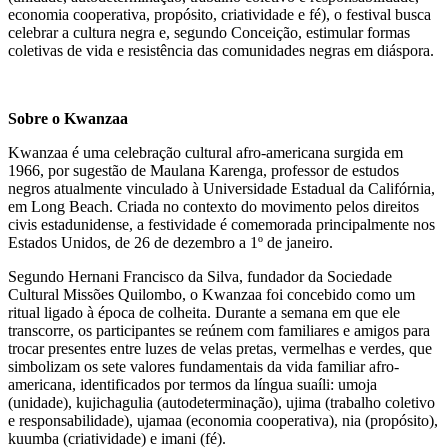
economia cooperativa, propósito, criatividade e fé), o festival busca
celebrar a cultura negra e, segundo Conceição, estimular formas
coletivas de vida e resistência das comunidades negras em diáspora.
Sobre o Kwanzaa
Kwanzaa é uma celebração cultural afro-americana surgida em
1966, por sugestão de Maulana Karenga, professor de estudos
negros atualmente vinculado à Universidade Estadual da Califórnia,
em Long Beach. Criada no contexto do movimento pelos direitos
civis estadunidense, a festividade é comemorada principalmente nos
Estados Unidos, de 26 de dezembro a 1º de janeiro.
Segundo Hernani Francisco da Silva, fundador da Sociedade
Cultural Missões Quilombo, o Kwanzaa foi concebido como um
ritual ligado à época de colheita. Durante a semana em que ele
transcorre, os participantes se reúnem com familiares e amigos para
trocar presentes entre luzes de velas pretas, vermelhas e verdes, que
simbolizam os sete valores fundamentais da vida familiar afro-
americana, identificados por termos da língua suaíli: umoja
(unidade), kujichagulia (autodeterminação), ujima (trabalho coletivo
e responsabilidade), ujamaa (economia cooperativa), nia (propósito),
kuumba (criatividade) e imani (fé).