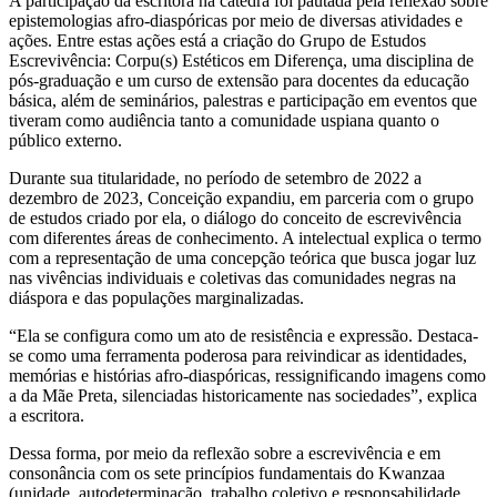
A participação da escritora na cátedra foi pautada pela reflexão sobre
epistemologias afro-diaspóricas por meio de diversas atividades e
ações. Entre estas ações está a criação do Grupo de Estudos
Escrevivência: Corpu(s) Estéticos em Diferença, uma disciplina de
pós-graduação e um curso de extensão para docentes da educação
básica, além de seminários, palestras e participação em eventos que
tiveram como audiência tanto a comunidade uspiana quanto o
público externo.
Durante sua titularidade, no período de setembro de 2022 a
dezembro de 2023, Conceição expandiu, em parceria com o grupo
de estudos criado por ela, o diálogo do conceito de escrevivência
com diferentes áreas de conhecimento. A intelectual explica o termo
com a representação de uma concepção teórica que busca jogar luz
nas vivências individuais e coletivas das comunidades negras na
diáspora e das populações marginalizadas.
“Ela se configura como um ato de resistência e expressão. Destaca-
se como uma ferramenta poderosa para reivindicar as identidades,
memórias e histórias afro-diaspóricas, ressignificando imagens como
a da Mãe Preta, silenciadas historicamente nas sociedades”, explica
a escritora.
Dessa forma, por meio da reflexão sobre a escrevivência e em
consonância com os sete princípios fundamentais do Kwanzaa
(unidade, autodeterminação, trabalho coletivo e responsabilidade,