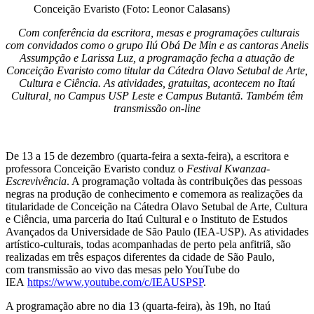
Conceição Evaristo (Foto: Leonor Calasans)
Com conferência da escritora, mesas e programações culturais
com convidados como
o grupo Ilú Obá De Min e as cantoras Anelis
Assumpção e Larissa Luz, a programação fecha a atuação de
Conceição Evaristo como titular da Cátedra Olavo Setubal de Arte,
Cultura e Ciência. As atividades, gratuitas, acontecem no Itaú
Cultural, no Campus
USP Leste e Campus Butantã. Também têm
transmissão on-line
De 13 a 15 de dezembro (quarta-feira a sexta-feira), a escritora e
professora Conceição Evaristo conduz o
Festival Kwanzaa-
Escrevivência
. A programação voltada às contribuições das pessoas
negras na produção de conhecimento e comemora as realizações da
titularidade de Conceição na Cátedra Olavo Setubal de Arte, Cultura
e Ciência, uma parceria do Itaú Cultural e o Instituto de Estudos
Avançados da Universidade de São Paulo (IEA-USP). As atividades
artístico-culturais, todas acompanhadas de perto pela anfitriã, são
realizadas em três espaços diferentes da cidade de São Paulo,
com transmissão ao vivo das mesas pelo YouTube do
IEA
https://www.youtube.com/c/
IEAUSPSP
.
A programação abre no dia 13 (quarta-feira), às 19h, no Itaú