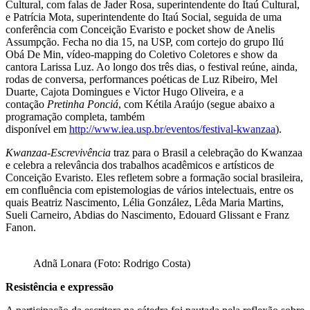
Cultural, com falas de Jader Rosa, superintendente do Itaú Cultural,
e Patrícia Mota, superintendente do Itaú Social, seguida de uma
conferência com Conceição Evaristo e pocket show de Anelis
Assumpção. Fecha no dia 15, na USP, com cortejo do grupo Ilú
Obá De Min, vídeo-mapping do Coletivo Coletores e show da
cantora Larissa Luz. Ao longo dos três dias, o festival reúne, ainda,
rodas de conversa, performances poéticas de Luz Ribeiro, Mel
Duarte, Cajota Domingues e Victor Hugo Oliveira, e a
contação
Pretinha Ponciá
, com Kétila Araújo (segue abaixo a
programação completa, também
disponível em
http://www.iea.usp.br/eventos/
festival-kwanzaa
).
Kwanzaa-Escrevivência
traz para o Brasil a celebração do Kwanzaa
e celebra a relevância dos trabalhos acadêmicos e artísticos de
Conceição Evaristo. Eles refletem sobre a formação social brasileira,
em confluência com epistemologias de vários intelectuais, entre os
quais Beatriz Nascimento, Lélia González, Lêda Maria Martins,
Sueli Carneiro, Abdias do Nascimento, Edouard Glissant e Franz
Fanon.
Adnã Lonara (Foto: Rodrigo Costa)
Resistência e expressão