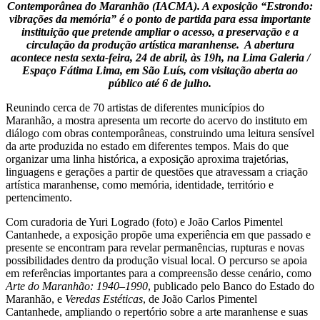
Contemporânea do Maranhão (IACMA). A exposição “Estrondo:
vibrações da memória” é o ponto de partida para essa importante
instituição que pretende ampliar o acesso, a preservação e a
circulação da produção artística maranhense. A abertura
acontece nesta sexta-feira, 24 de abril, às 19h, na Lima Galeria /
Espaço Fátima Lima, em São Luís, com visitação aberta ao
público até 6 de julho.
Reunindo cerca de 70 artistas de diferentes municípios do
Maranhão, a mostra apresenta um recorte do acervo do instituto em
diálogo com obras contemporâneas, construindo uma leitura sensível
da arte produzida no estado em diferentes tempos. Mais do que
organizar uma linha histórica, a exposição aproxima trajetórias,
linguagens e gerações a partir de questões que atravessam a criação
artística maranhense, como memória, identidade, território e
pertencimento.
Com curadoria de Yuri Logrado (foto) e João Carlos Pimentel
Cantanhede, a exposição propõe uma experiência em que passado e
presente se encontram para revelar permanências, rupturas e novas
possibilidades dentro da produção visual local. O percurso se apoia
em referências importantes para a compreensão desse cenário, como
Arte do Maranhão: 1940–1990
, publicado pelo Banco do Estado do
Maranhão, e
Veredas Estéticas
, de João Carlos Pimentel
Cantanhede, ampliando o repertório sobre a arte maranhense e suas