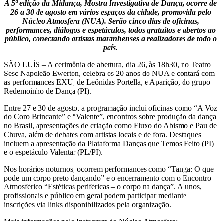
A 5ª edição da Midança, Mostra Investigativa de Dança, ocorre de
26 a 30 de agosto em vários espaços da cidade, promovida pelo
Núcleo Atmosfera (NUA). Serão cinco dias de oficinas,
performances, diálogos e espetáculos, todos gratuitos e abertos ao
público, conectando artistas maranhenses a realizadores de todo o
país.
SÃO LUÍS – A cerimônia de abertura, dia 26, às 18h30, no Teatro
Sesc Napoleão Ewerton, celebra os 20 anos do NUA e contará com
as performances EXU, de Leônidas Portella, e Aparição, do grupo
Redemoinho de Dança (PI).
Entre 27 e 30 de agosto, a programação inclui oficinas como “A Voz
do Coro Brincante” e “Valente”, encontros sobre produção da dança
no Brasil, apresentações de criação como Fluxo do Abismo e Pau de
Chuva, além de debates com artistas locais e de fora. Destaques
incluem a apresentação da Plataforma Danças que Temos Feito (PI)
e o espetáculo Valentar (PL/PI).
Nos horários noturnos, ocorrem performances como “Tanga: O que
pode um corpo preto dançando” e o encerramento com o Encontro
Atmosférico “Estéticas periféricas – o corpo na dança”. Alunos,
profissionais e público em geral podem participar mediante
inscrições via links disponibilizados pela organização.