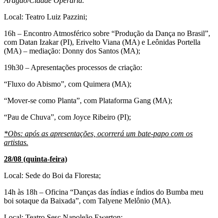
Aragão/Cidade Operária.
Local: Teatro Luiz Pazzini;
16h – Encontro Atmosférico sobre “Produção da Dança no Brasil”,
com Datan Izakar (PI), Erivelto Viana (MA) e Leônidas Portella
(MA) – mediação: Donny dos Santos (MA);
19h30 – Apresentações processos de criação:
“Fluxo do Abismo”, com Quimera (MA);
“Mover-se como Planta”, com Plataforma Gang (MA);
“Pau de Chuva”, com Joyce Ribeiro (PI);
*Obs: após as apresentações, ocorrerá um bate-papo com os
artistas.
28/08 (quinta-feira)
Local: Sede do Boi da Floresta;
14h às 18h – Oficina “Danças das índias e índios do Bumba meu
boi sotaque da Baixada”, com Talyene Melônio (MA).
Local: Teatro Sesc Napoleão Ewerton;