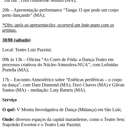
“Da rua”, com Guilherme Munim (MA);
20h – Apresentação performance “Tanga: O que pode um corpo
preto dançando” (MA);
*Obs: após as apresentações, ocorrerá um bate-papo com os
artistas.
30/08 (sábado)
Local: Teatro Luiz Pazzini;
09h às 13h – Oficina “As Cores de Frida: a Dança-Teatro em
processos criativos do Núcleo Atmosfera-NUA”, com Leônidas
Portella (MA);
17h – Encontro Atmosférico sobre “Estéticas periféricas – o corpo
na dança”, com Dani Diamond (MA), Davi Chaves (MA) e Gilvan
Santos (MA) – mediação: Luty Barteix (MA).
Serviço
O quê:
V Mostra Investigativa de Dança (Midança) em São Luís;
Onde:
diversos espaços da capital maranhense, como o Teatro Sesc
Napoleão Ewerton e o Teatro Luiz Pazzini;