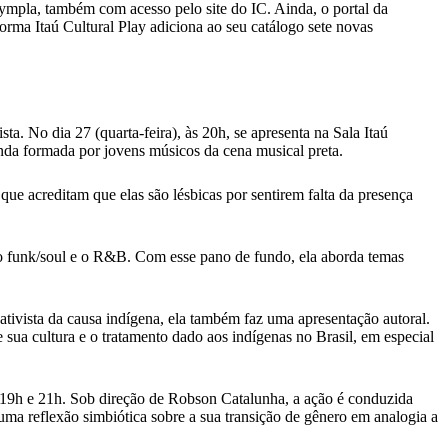
ympla, também com acesso pelo site do IC. Ainda, o portal da
aforma Itaú Cultural Play adiciona ao seu catálogo sete novas
a. No dia 27 (quarta-feira), às 20h, se apresenta na Sala Itaú
anda formada por jovens músicos da cena musical preta.
 que acreditam que elas são lésbicas por sentirem falta da presença
 o funk/soul e o R&B. Com esse pano de fundo, ela aborda temas
ativista da causa indígena, ela também faz uma apresentação autoral.
 sua cultura e o tratamento dado aos indígenas no Brasil, em especial
h, 19h e 21h. Sob direção de Robson Catalunha, a ação é conduzida
a uma reflexão simbiótica sobre a sua transição de gênero em analogia a