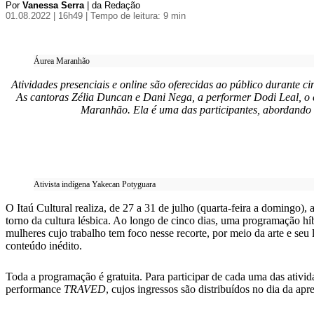
Por
Vanessa Serra
| da Redação
01.08.2022 | 16h49
| Tempo de leitura: 9 min
Áurea Maranhão
Atividades presenciais e online são oferecidas ao público durante cin
As cantoras Zélia Duncan e Dani Nega, a performer Dodi Leal, o c
Maranhão. Ela é uma das participantes, abordando n
Ativista indígena Yakecan Potyguara
O Itaú Cultural realiza, de 27 a 31 de julho (quarta-feira a domingo), 
torno da cultura lésbica. Ao longo de cinco dias, uma programação hí
mulheres cujo trabalho tem foco nesse recorte, por meio da arte e seu 
conteúdo inédito.
Toda a programação é gratuita. Para participar de cada uma das ativida
performance
TRAVED
, cujos ingressos são distribuídos no dia da apr