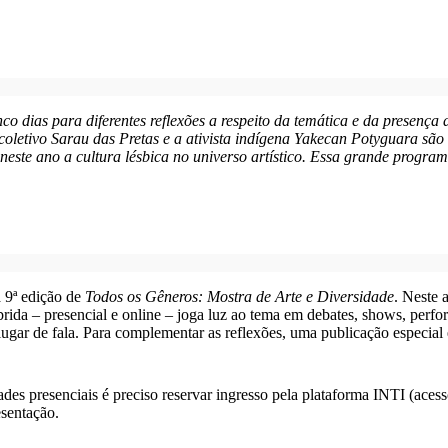
co dias para diferentes reflexões a respeito da temática e da presença d
oletivo Sarau das Pretas e a ativista indígena Yakecan Potyguara sã
este ano a cultura lésbica no universo artístico. Essa grande program
a 9ª edição de
Todos os Gêneros: Mostra de Arte e Diversidade
. Neste 
brida – presencial e online – joga luz ao tema em debates, shows, perfo
lugar de fala. Para complementar as reflexões, uma publicação especial 
des presenciais é preciso reservar ingresso pela plataforma INTI (acess
esentação.