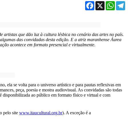
Facebook
X
WhatsA
T
e artistas que dão luz à cultura lésbica no cenário das artes no país.
o algumas das convidadas desta edição. E
a
atriz maranhense Áurea
ação acontece em formato presencial e virtualmente.
ano, ela se volta para o universo artístico e para pautas reflexivas em
rmances, peça, poesia e mostra audiovisual. As convidadas são todas
é disponibilizada ao público em formato físico e virtual e com
o pelo site
www.itaucultural.org.br
). A exceção é a