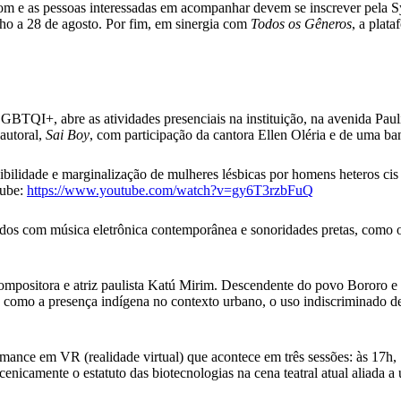
om e as pessoas interessadas em acompanhar devem se inscrever pela S
ulho a 28 de agosto. Por fim, em sinergia com
Todos os Gêneros
, a plat
TQI+, abre as atividades presenciais na instituição, na avenida Paulist
autoral,
Sai Boy
, com participação da cantora Ellen Oléria e de uma b
isibilidade e marginalização de mulheres lésbicas por homens heteros cis
tube:
https://www.youtube.com/watch?v=gy6T3rzbFuQ
lados com música eletrônica contemporânea e sonoridades pretas, como
compositora e atriz paulista Katú Mirim. Descendente do povo Bororo e 
s, como a presença indígena no contexto urbano, o uso indiscriminado de
ormance em VR (realidade virtual) que acontece em três sessões: às 17
cenicamente o estatuto das biotecnologias na cena teatral atual aliada 