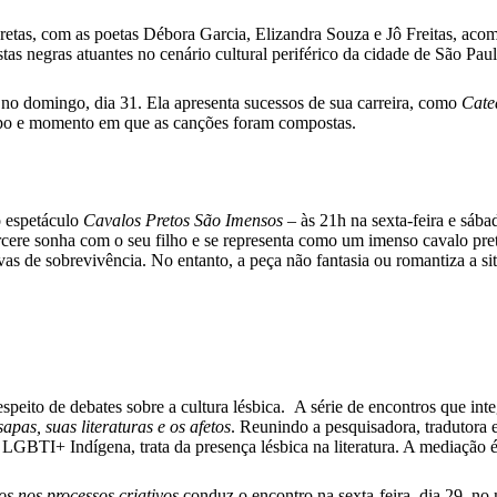
Pretas, com as poetas Débora Garcia, Elizandra Souza e Jô Freitas, ac
as negras atuantes no cenário cultural periférico da cidade de São Paul
 no domingo, dia 31. Ela apresenta sucessos de sua carreira, como
Cate
tempo e momento em que as canções foram compostas.
o espetáculo
Cavalos Pretos São Imensos
– às 21h na sexta-feira e sáb
re sonha com o seu filho e se representa como um imenso cavalo preto
vas de sobrevivência. No entanto, a peça não fantasia ou romantiza a situ
speito de debates sobre a cultura lésbica. A série de encontros que int
pas, suas literaturas e os afetos
. Reunindo a pesquisadora, tradutora e
LGBTI+ Indígena, trata da presença lésbica na literatura. A mediação 
s nos processos criativos
conduz o encontro na sexta-feira, dia 29, no 