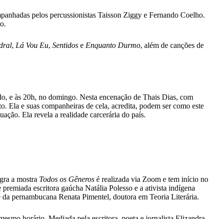
ompanhadas pelos percussionistas Taisson Ziggy e Fernando Coelho.
o.
dral
,
Lá Vou Eu
,
Sentidos
e
Enquanto Durmo
, além de canções de
ado, e às 20h, no domingo. Nesta encenação de Thais Dias, com
. Ela e suas companheiras de cela, acredita, podem ser como este
ação. Ela revela a realidade carcerária do país.
egra a mostra
Todos os Gêneros
é realizada via Zoom e tem início no
 premiada escritora gaúcha Natália Polesso e a ativista indígena
é da pernambucana Renata Pimentel, doutora em Teoria Literária.
mesmo horário. Mediada pela escritora, poeta e jornalista Elizandra