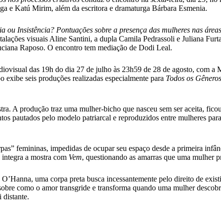
ega e Katú Mirim, além da escritora e dramaturga Bárbara Esmenia.
ia ou Insistência? Pontuações sobre a presença das mulheres nas áreas
nstalações visuais Aline Santini, a dupla Camila Pedrassoli e Juliana Fur
uciana Raposo. O encontro tem mediação de Dodi Leal.
iovisual das 19h do dia 27 de julho às 23h59 de 28 de agosto, com a 
po exibe seis produções realizadas especialmente para
Todos os Gênero
stra. A produção traz uma mulher-bicho que nasceu sem ser aceita, ficou
tos pautados pelo modelo patriarcal e reproduzidos entre mulheres par
as” femininas, impedidas de ocupar seu espaço desde a primeira infân
z, integra a mostra com
Vem
, questionando as amarras que uma mulher pr
 O’Hanna, uma corpa preta busca incessantemente pelo direito de exis
 sobre como o amor transgride e transforma quando uma mulher descobre
 distante.