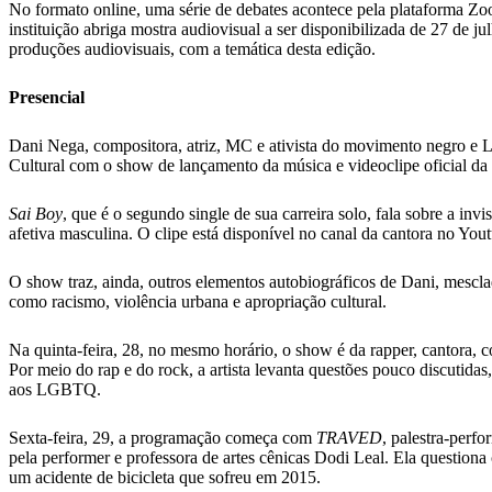
No formato online, uma série de debates acontece pela plataforma Zo
instituição abriga mostra audiovisual a ser disponibilizada de 27 de j
produções audiovisuais, com a temática desta edição.
Presencial
Dani Nega, compositora, atriz, MC e ativista do movimento negro e LGB
Cultural com o show de lançamento da música e videoclipe oficial da 
Sai Boy
, que é o segundo single de sua carreira solo, fala sobre a inv
afetiva masculina. O clipe está disponível no canal da cantora no You
O show traz, ainda, outros elementos autobiográficos de Dani, mesc
como racismo, violência urbana e apropriação cultural.
Na quinta-feira, 28, no mesmo horário, o show é da rapper, cantora, 
Por meio do rap e do rock, a artista levanta questões pouco discutida
aos LGBTQ.
Sexta-feira, 29, a programação começa com
TRAVED
, palestra-perf
pela performer e professora de artes cênicas Dodi Leal. Ela questiona 
um acidente de bicicleta que sofreu em 2015.