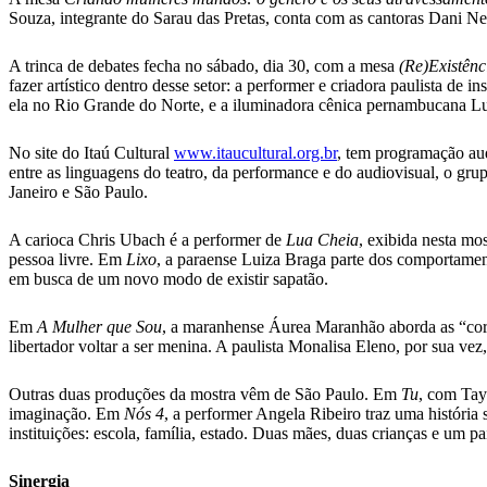
Souza, integrante do Sarau das Pretas, conta com as cantoras Dani N
A trinca de debates fecha no sábado, dia 30, com a mesa
(Re)Existênc
fazer artístico dentro desse setor: a performer e criadora paulista de i
ela no Rio Grande do Norte, e a iluminadora cênica pernambucana L
No site do Itaú Cultural
www.itaucultural.org.br
, tem programação aud
entre as linguagens do teatro, da performance e do audiovisual, o gru
Janeiro e São Paulo.
A carioca Chris Ubach é a performer de
Lua Cheia
, exibida nesta mo
pessoa livre. Em
Lixo
, a paraense Luiza Braga parte dos comportamen
em busca de um novo modo de existir sapatão.
Em
A Mulher que Sou
, a maranhense Áurea Maranhão aborda as “corp
libertador voltar a ser menina. A paulista Monalisa Eleno, por sua ve
Outras duas produções da mostra vêm de São Paulo. Em
Tu
, com Tay
imaginação. Em
Nós 4
, a performer Angela Ribeiro traz uma história
instituições: escola, família, estado. Duas mães, duas crianças e um pai
Sinergia