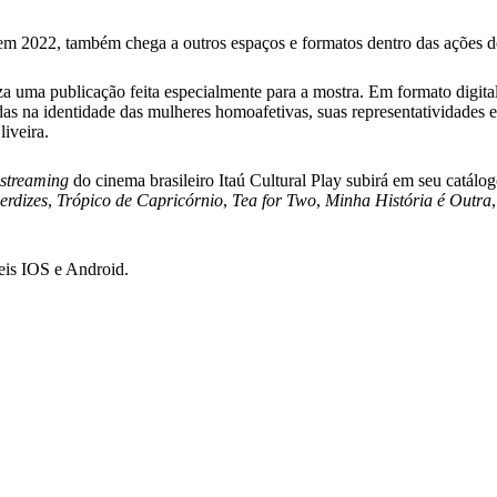
m 2022, também chega a outros espaços e formatos dentro das ações do
za uma publicação feita especialmente para a mostra. Em formato digital 
adas na identidade das mulheres homoafetivas, suas representatividades e 
iveira.
streaming
do cinema brasileiro Itaú Cultural Play subirá em seu catál
erdizes
,
Trópico de Capricórnio
,
Tea for Two
,
Minha História é Outra
eis IOS e Android.