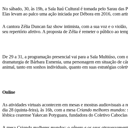
No sábado, 30, às 19h, a Sala Itaú Cultural é tomada pelo Sarau das 
Elas levam ao palco uma ação iniciada por Débora em 2016, com artist
A cantora Zélia Duncan faz show intimista, com a sua voz e o violão,
seu repertório afetivo. A proposta de Zélia é remeter o público ao 
De 29 a 31, a programação presencial vai para a Sala Multiúso, com 
dramaturgia de Bárbara Esmenia, uma personagem em situação de cárce
animal, tanto em sonhos individuais, quanto em suas estratégias coleti
Online
As atividades virtuais acontecem em mesas e mostras audiovisuais a re
dia 28 (quinta-feira), às 16h, com a mesa
Criando melhores mundos: sa
lésbica cearense Yakecan Potyguara, fundadora do Coletivo Caboclas 
A mesa
Criando mulheres mundos: o gênero e os seus atravessamento