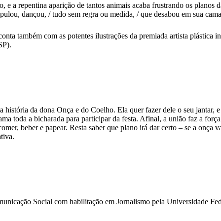
o, e a repentina aparição de tantos animais acaba frustrando os planos 
 pulou, dançou, / tudo sem regra ou medida, / que desabou em sua cama,
conta também com as potentes ilustrações da premiada artista plástica 
SP).
 história da dona Onça e do Coelho. Ela quer fazer dele o seu jantar, e
a toda a bicharada para participar da festa. Afinal, a união faz a forç
omer, beber e papear. Resta saber que plano irá dar certo – se a onça v
tiva.
ção Social com habilitação em Jornalismo pela Universidade Fede