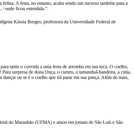
da felina. A festa, no entanto, acaba sendo um sucesso também para a
 / onde ficou estendida.”.
indígena Kássia Borges, professora da Universidade Federal de
 para tanto o convida a uma festa de arromba em sua toca. O coelho,
a! Para surpresa de dona Onça, o cururu, o tamanduá-bandeira, a cutia,
ai dançar ou se é o coelho que irá parar em sua pança. Além do mais,
ral do Maranhão (UFMA) e atuou em jornais de São Luís e São