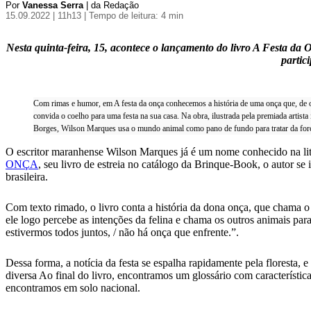
Por
Vanessa Serra
| da Redação
15.09.2022 | 11h13
| Tempo de leitura: 4 min
Nesta quinta-feira, 15, acontece o lançamento do livro A Festa d
partic
Com rimas e humor, em A festa da onça conhecemos a história de uma onça que, de o
convida o coelho para uma festa na sua casa. Na obra, ilustrada pela premiada artista
Borges, Wilson Marques usa o mundo animal como pano de fundo para tratar da forç
O escritor maranhense Wilson Marques já é um nome conhecido na liter
ONÇA
, seu livro de estreia no catálogo da Brinque-Book, o autor s
brasileira.
Com texto rimado, o livro conta a história da dona onça, que chama o
ele logo percebe as intenções da felina e chama os outros animais para
estivermos todos juntos, / não há onça que enfrente.”.
Dessa forma, a notícia da festa se espalha rapidamente pela floresta, 
diversa Ao final do livro, encontramos um glossário com característi
encontramos em solo nacional.