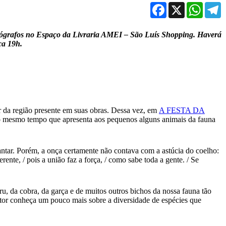
Facebook
X
WhatsA
T
autógrafos no Espaço da Livraria AMEI – São Luís Shopping. Haverá
ça 19h.
r da região presente em suas obras. Dessa vez, em
A FESTA DA
, ao mesmo tempo que apresenta aos pequenos alguns animais da fauna
antar. Porém, a onça certamente não contava com a astúcia do coelho:
nte, / pois a união faz a força, / como sabe toda a gente. / Se
ru, da cobra, da garça e de muitos outros bichos da nossa fauna tão
eitor conheça um pouco mais sobre a diversidade de espécies que