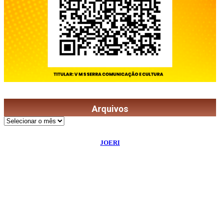
Arquivos
Arquivos
©
2026
Diário de Bordo
- Todos os Direitos Reservados | Desenvolvido Por:
JOERI