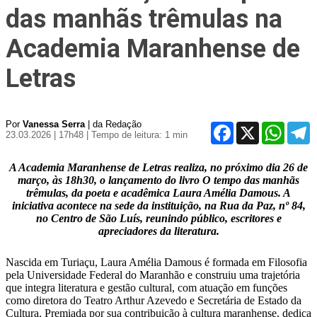
das manhãs trêmulas na
Academia Maranhense de
Letras
Por
Vanessa Serra
| da Redação
Facebook
X
WhatsA
T
23.03.2026 | 17h48
| Tempo de leitura: 1 min
A Academia Maranhense de Letras realiza, no próximo dia 26 de
março, às 18h30, o lançamento do livro O tempo das manhãs
trêmulas, da poeta e acadêmica Laura Amélia Damous. A
iniciativa acontece na sede da instituição, na Rua da Paz, nº 84,
no Centro de São Luís, reunindo público, escritores e
apreciadores da literatura.
Nascida em Turiaçu, Laura Amélia Damous é formada em Filosofia
pela Universidade Federal do Maranhão e construiu uma trajetória
que integra literatura e gestão cultural, com atuação em funções
como diretora do Teatro Arthur Azevedo e Secretária de Estado da
Cultura. Premiada por sua contribuição à cultura maranhense, dedica