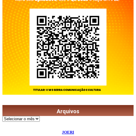
Arquivos
Arquivos
©
2026
Diário de Bordo
- Todos os Direitos Reservados | Desenvolvido Por:
JOERI