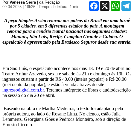
Por
Vanessa Serra
| da Redação
Facebook
X
WhatsA
T
09.04.2025 | 18h26
| Tempo de leitura: 1 min
A peça Simples Assim retorna aos palcos do Brasil em uma turnê
por 5 cidades, em 5 diferentes estados do país. A montagem
retorna para o cenário teatral nacional nas seguintes cidades:
Manaus, São Luís, Recife, Campina Grande e Cuiabá. O
espetáculo é apresentado pela Bradesco Seguros desde sua estreia.
Em São Luís, o espetáculo acontece nos dias 18, 19 e 20 de abril no
Teatro Arthur Azevedo, sexta e sábado às 21h e domingo às 19h. Os
ingressos custam a partir de R$ 40,00 (inteira popular) e R$ 20,00
(meia-entrada popular), e estão à venda através do site
ingressodigital.com.br
. Teremos intérprete de libras e audiodescrição
na sessão do dia 20 de abril.
Baseado na obra de Martha Medeiros, o texto foi adaptado pela
própria autora, ao lado de Rosane Lima. No elenco, estão Julia
Lemmertz, Georgiana Góes e Pedroca Monteiro, sob a direção de
Ernesto Piccolo.