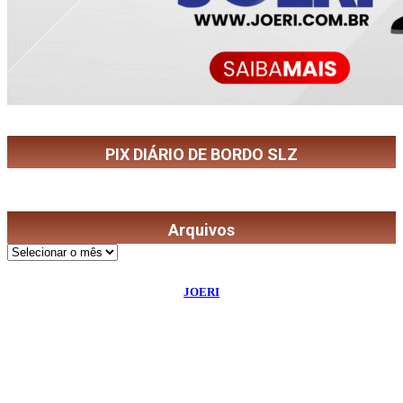
PIX DIÁRIO DE BORDO SLZ
Arquivos
Arquivos
©
2026
Diário de Bordo
- Todos os Direitos Reservados | Desenvolvido Por:
JOERI