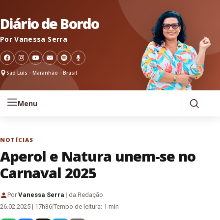
Pular para o conteúdo
Diário de Bordo
Por Vanessa Serra
São Luís - Maranhão - Brasil
Menu
NOTÍCIAS
Aperol e Natura unem-se no
Carnaval 2025
Por
Vanessa Serra
|
da Redação
26.02.2025 | 17h36
|
Tempo de leitura: 1 min