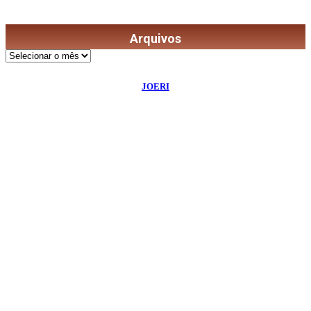
Arquivos
Arquivos
©
2026
Diário de Bordo
- Todos os Direitos Reservados | Desenvolvido Por:
JOERI