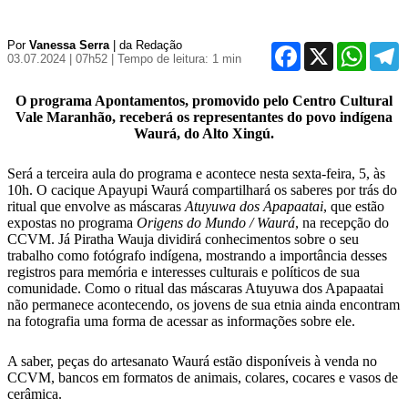
Por
Vanessa Serra
| da Redação
Facebook
X
WhatsA
T
03.07.2024 | 07h52
| Tempo de leitura: 1 min
O programa Apontamentos, promovido pelo Centro Cultural
Vale Maranhão, receberá os representantes do povo indígena
Waurá, do Alto Xingú.
Será a terceira aula do programa e acontece nesta sexta-feira, 5, às
10h. O cacique Apayupi Waurá compartilhará os saberes por trás do
ritual que envolve as máscaras
Atuyuwa dos Apapaatai
, que estão
expostas no programa
Origens do Mundo / Waurá
, na recepção do
CCVM. Já Piratha Wauja dividirá conhecimentos sobre o seu
trabalho como fotógrafo indígena, mostrando a importância desses
registros para memória e interesses culturais e políticos de sua
comunidade. Como o ritual das máscaras Atuyuwa dos Apapaatai
não permanece acontecendo, os jovens de sua etnia ainda encontram
na fotografia uma forma de acessar as informações sobre ele.
A saber, peças do artesanato Waurá estão disponíveis à venda no
CCVM, bancos em formatos de animais, colares, cocares e vasos de
cerâmica.