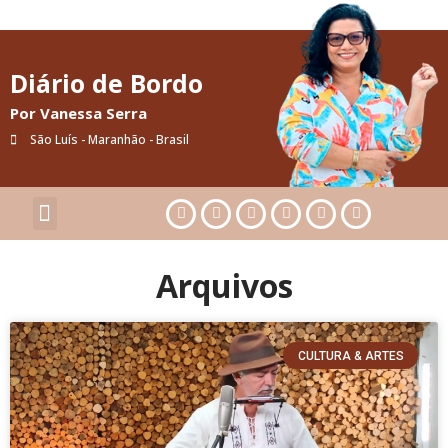
Diário de Bordo
Por Vanessa Serra
São Luís - Maranhão - Brasil
Cultura & Artes
Saúde & Bem-Estar
Arquivos
CULTURA & ARTES