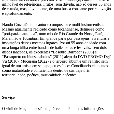
infindável de referências. Frutos, sem dúvida, não só desses 30 anos
de estrada, mas, obviamente, de uma busca constante por renovação
e aprofundamento.
Nando Cruz além de cantor e compositor é multi-instrumentista.
Mesmo atualmente radicado como tocantinense, define-se como
“poti-pará-mara-toca”, num mix de Rio Grande do Norte, Pará,
Maranhão e Tocantins. Em grande parte por passagens, vivências e
inspirações desses mesmos lugares. Possui 55 anos de idade com
uma longa trilha entre bandas de baile, bares e festivais. Tem dois
discos lançados, os excelentes “Besouro Barroco” (2003) e
“Passopreto ou blues e aboios” (2011) além do DVD PROMO Déjà
Vu (2016). Muçurana (2022) é o terceiro álbum e um registro sem
igual de um artista em seu apogeu estético: Conciliando elementos
como maturidade e consciência dentro de sua trajetória,
territorialidade, poética, musicalidade e técnica.
Serviço
O vinil de Muçurana está em pré-venda. Para mais informações: