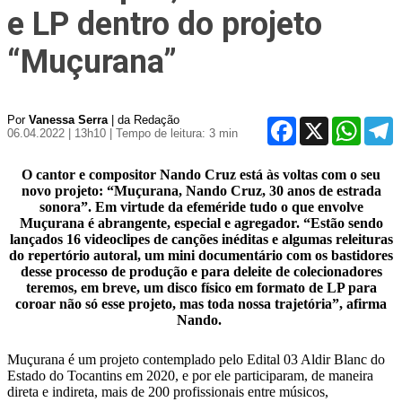
e LP dentro do projeto
“Muçurana”
Por
Vanessa Serra
| da Redação
Facebook
X
WhatsA
T
06.04.2022 | 13h10
| Tempo de leitura: 3 min
O cantor e compositor Nando Cruz está às voltas com o seu
novo projeto: “Muçurana, Nando Cruz, 30 anos de estrada
sonora”. Em virtude da efeméride tudo o que envolve
Muçurana é abrangente, especial e agregador. “Estão sendo
lançados 16 videoclipes de canções inéditas e algumas releituras
do repertório autoral, um mini documentário com os bastidores
desse processo de produção e para deleite de colecionadores
teremos, em breve, um disco físico em formato de LP para
coroar não só esse projeto, mas toda nossa trajetória”, afirma
Nando.
Muçurana é um projeto contemplado pelo Edital 03 Aldir Blanc do
Estado do Tocantins em 2020, e por ele participaram, de maneira
direta e indireta, mais de 200 profissionais entre músicos,