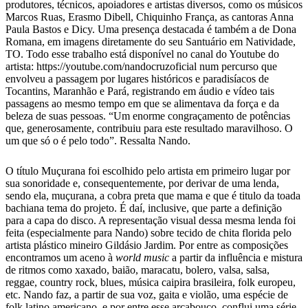
produtores, técnicos, apoiadores e artistas diversos, como os músicos
Marcos Ruas, Erasmo Dibell, Chiquinho França, as cantoras Anna
Paula Bastos e Dicy. Uma presença destacada é também a de Dona
Romana, em imagens diretamente do seu Santuário em Natividade,
TO. Todo esse trabalho está disponível no canal do Youtube do
artista: https://youtube.com/nandocruzoficial num percurso que
envolveu a passagem por lugares históricos e paradisíacos de
Tocantins, Maranhão e Pará, registrando em áudio e vídeo tais
passagens ao mesmo tempo em que se alimentava da força e da
beleza de suas pessoas. “Um enorme congraçamento de potências
que, generosamente, contribuiu para este resultado maravilhoso. O
um que só o é pelo todo”. Ressalta Nando.
O título Muçurana foi escolhido pelo artista em primeiro lugar por
sua sonoridade e, consequentemente, por derivar de uma lenda,
sendo ela, muçurana, a cobra preta que mama e que é titulo da toada
bachiana tema do projeto. É daí, inclusive, que parte a definição
para a capa do disco. A representação visual dessa mesma lenda foi
feita (especialmente para Nando) sobre tecido de chita florida pelo
artista plástico mineiro Gildásio Jardim. Por entre as composições
encontramos um aceno à
world music
a partir da influência e mistura
de ritmos como xaxado, baião, maracatu, bolero, valsa, salsa,
reggae, country rock, blues, música caipira brasileira, folk europeu,
etc. Nando faz, a partir de sua voz, gaita e violão, uma espécie de
folk latino americano, e por entre esse arcabouço, conflui uma série