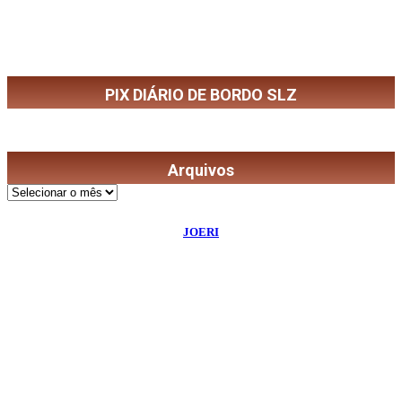
PIX DIÁRIO DE BORDO SLZ
Arquivos
Arquivos
©
2026
Diário de Bordo
- Todos os Direitos Reservados | Desenvolvido Por:
JOERI