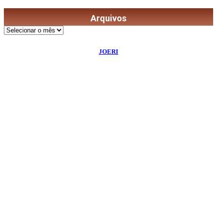
Arquivos
Arquivos
©
2026
Diário de Bordo
- Todos os Direitos Reservados | Desenvolvido Por:
JOERI