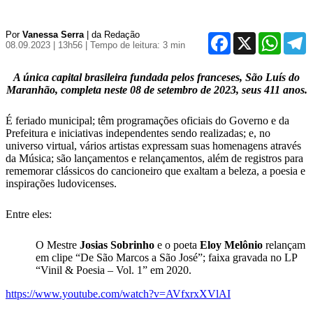
Por
Vanessa Serra
| da Redação
Facebook
X
WhatsA
T
08.09.2023 | 13h56
| Tempo de leitura: 3 min
A única capital brasileira fundada pelos franceses, São Luís do
Maranhão, completa neste 08 de setembro de 2023, seus 411 anos.
É feriado municipal; têm programações oficiais do Governo e da
Prefeitura e iniciativas independentes sendo realizadas; e, no
universo virtual, vários artistas expressam suas homenagens através
da Música; são lançamentos e relançamentos, além de registros para
rememorar clássicos do cancioneiro que exaltam a beleza, a poesia e
inspirações ludovicenses.
Entre eles:
O Mestre
Josias Sobrinho
e o poeta
Eloy Melônio
relançam
em clipe “De São Marcos a São José”; faixa gravada no LP
“Vinil & Poesia – Vol. 1” em 2020.
https://www.youtube.com/watch?v=AVfxrxXVlAI