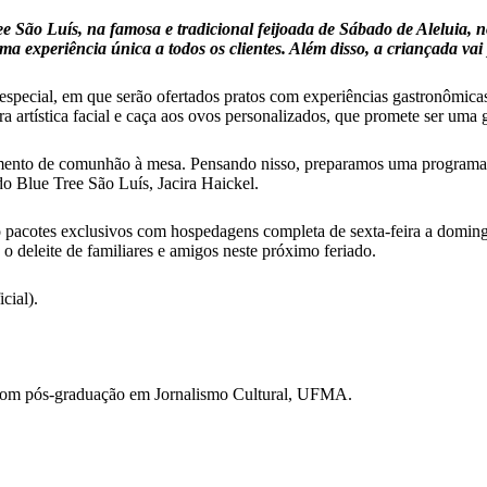
ee São Luís, na famosa e tradicional feijoada de Sábado de Aleluia,
a experiência única a todos os clientes. Além disso, a criançada vai 
pecial, em que serão ofertados pratos com experiências gastronômicas 
ura artística facial e caça aos ovos personalizados, que promete ser uma 
ento de comunhão à mesa. Pensando nisso, preparamos uma programaçã
do Blue Tree São Luís, Jacira Haickel.
do pacotes exclusivos com hospedagens completa de sexta-feira a domi
a o deleite de familiares e amigos neste próximo feriado.
cial)
.
com pós-graduação em Jornalismo Cultural, UFMA.