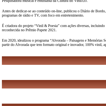
Pesquisadora musical e entusiasta da Cultura do Vinil/DJ.
Antes de dedicar-se ao conteúdo on-line, publicou o Diário de Bordo,
programas de rádio e TV, com foco em entretenimento.
É criadora do projeto “Vinil & Poesia” com ações diversas, incluindo 
reconhecida no Prêmio Papete 2021.
Em 2020, idealizou o programa “Alvorada – Paisagens e Memórias Sonor
partir do Alvorada que tem formato original e inovador, 100% vinil, 