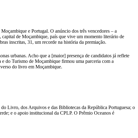
u, Moçambique e Portugal. O anúncio dos três vencedores – a
capital de Moçambique, país que vive um momento literário de
as inscritas, 31, um recorde na história da premiação.
nas urbanas. Acho que a [maior] presença de candidatos já reflete
ura e do Turismo de Moçambique firmou uma parceria com a
niverso do livro em Moçambique.
l do Livro, dos Arquivos e das Bibliotecas da República Portuguesa; o
Verde; e o apoio institucional da CPLP. O Prêmio Oceanos é