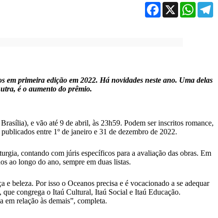
Facebook
X
WhatsA
T
cados em primeira edição em 2022. Há novidades neste ano. Uma delas
utra, é o aumento do prêmio.
rasília), e vão até 9 de abril, às 23h59. Podem ser inscritos romance,
 publicados entre 1º de janeiro e 31 de dezembro de 2022.
aturgia, contando com júris específicos para a avaliação das obras. Em
dos ao longo do ano, sempre em duas listas.
a e beleza. Por isso o Oceanos precisa e é vocacionado a se adequar
 que congrega o Itaú Cultural, Itaú Social e Itaú Educação.
ia em relação às demais”, completa.