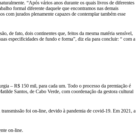
aturalmente. “Após vários anos durante os quais livros de diferentes
trabalho formal diferente daquele que encontramos nas demais
aremos com jurados plenamente capazes de contemplar também esse
o, de fato, dois continentes que, feitos da mesma matéria sensível,
as especificidades de fundo e forma”, diz ela para concluir: “ com a
aturgia – R$ 150 mil, para cada um. Todo o processo da premiação é
atilde Santos, de Cabo Verde, com coordenação da gestora cultural
a transmissão foi on-line, devido à pandemia de covid-19. Em 2021, a
ente on-line.