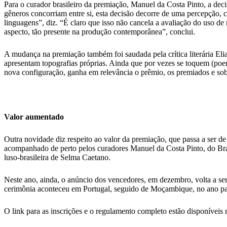
Para o curador brasileiro da premiação, Manuel da Costa Pinto, a dec
gêneros concorriam entre si, esta decisão decorre de uma percepção, c
linguagens”, diz. “É claro que isso não cancela a avaliação do uso d
aspecto, tão presente na produção contemporânea”, conclui.
A mudança na premiação também foi saudada pela crítica literária Eli
apresentam topografias próprias. Ainda que por vezes se toquem (poem
nova configuração, ganha em relevância o prêmio, os premiados e sobr
Valor aumentado
Outra novidade diz respeito ao valor da premiação, que passa a ser d
acompanhado de perto pelos curadores Manuel da Costa Pinto, do Bra
luso-brasileira de Selma Caetano.
Neste ano, ainda, o anúncio dos vencedores, em dezembro, volta a ser
cerimônia aconteceu em Portugal, seguido de Moçambique, no ano p
O link para as inscrições e o regulamento completo estão disponíveis 