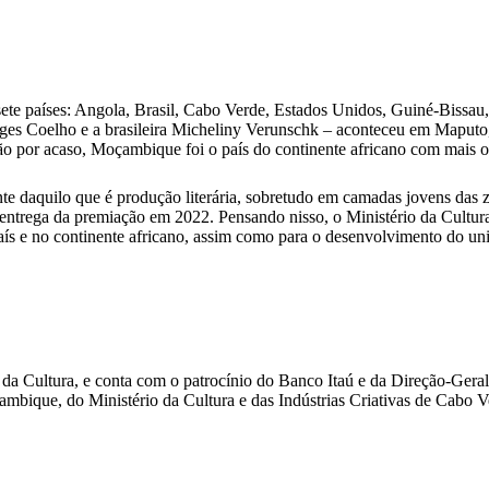
sete países: Angola, Brasil, Cabo Verde, Estados Unidos, Guiné-Bissa
s Coelho e a brasileira Micheliny Verunschk – aconteceu em Maputo, 
 por acaso, Moçambique foi o país do continente africano com mais obr
e daquilo que é produção literária, sobretudo em camadas jovens das zo
 entrega da premiação em 2022. Pensando nisso, o Ministério da Cult
ís e no continente africano, assim como para o desenvolvimento do u
o da Cultura, e conta com o patrocínio do Banco Itaú e da Direção-Gera
ambique, do Ministério da Cultura e das Indústrias Criativas de Cabo 