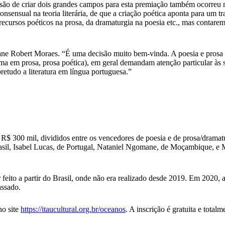
isão de criar dois grandes campos para esta premiação também ocorreu n
onsensual na teoria literária, de que a criação poética aponta para um 
e recursos poéticos na prosa, da dramaturgia na poesia etc., mas cont
ane Robert Moraes. “É uma decisão muito bem-vinda. A poesia e prosa sã
a em prosa, prosa poética), em geral demandam atenção particular às su
etudo a literatura em língua portuguesa.”
e R$ 300 mil, divididos entre os vencedores de poesia e de prosa/dram
sil, Isabel Lucas, de Portugal, Nataniel Ngomane, de Moçambique, e M
 feito a partir do Brasil, onde não era realizado desde 2019. Em 2020, 
assado.
no site
https://itaucultural.org.br/
oceanos
. A inscrição é gratuita e totalm