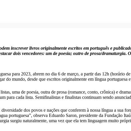
 podem inscrever livros originalmente escritos em português e publi
estacar dois vencedores:
um de poesia; outro de prosa/dramaturgia
.
O
esa para 2023, abrem no dia 6 de março, a partir das 12h (horário de B
lugar do mundo, desde que escritos originalmente em língua portuguesa e
 listas, uma de poesia, outra de prosa (romance, conto, crônica) e dram
um para cada lista. Semifinalistas e finalistas continuam sendo anuncia
diversidade dos povos e nações que conferem à nossa língua a sua forç
língua portuguesa”, observa Eduardo Saron, presidente da Fundação Itaú,
turgia surgiu naturalmente, uma vez que ela tem linguagem muito própr