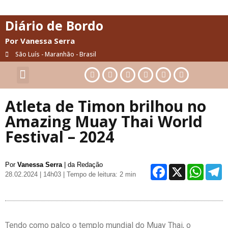
Diário de Bordo
Por Vanessa Serra
São Luís - Maranhão - Brasil
Cultura & Artes
Saúde & Bem-Estar
Atleta de Timon brilhou no
Amazing Muay Thai World
Festival – 2024
Por
Vanessa Serra
| da Redação
Facebo
X
Wh
28.02.2024 | 14h03
| Tempo de leitura: 2 min
Tendo como palco o templo mundial do Muay Thai, o