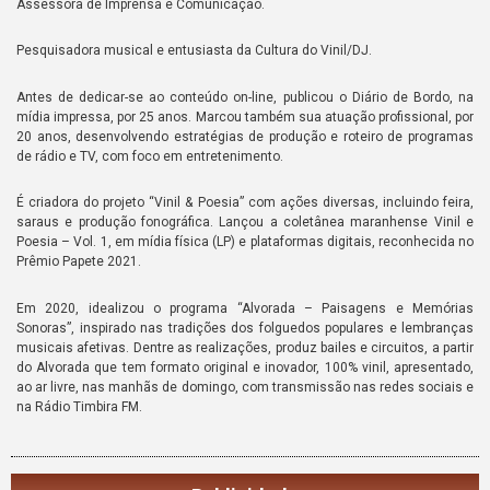
Assessora de Imprensa e Comunicação.
Pesquisadora musical e entusiasta da Cultura do Vinil/DJ.
Antes de dedicar-se ao conteúdo on-line, publicou o Diário de Bordo, na
mídia impressa, por 25 anos. Marcou também sua atuação profissional, por
20 anos, desenvolvendo estratégias de produção e roteiro de programas
de rádio e TV, com foco em entretenimento.
É criadora do projeto “Vinil & Poesia” com ações diversas, incluindo feira,
saraus e produção fonográfica. Lançou a coletânea maranhense Vinil e
Poesia – Vol. 1, em mídia física (LP) e plataformas digitais, reconhecida no
Prêmio Papete 2021.
Em 2020, idealizou o programa “Alvorada – Paisagens e Memórias
Sonoras”, inspirado nas tradições dos folguedos populares e lembranças
musicais afetivas. Dentre as realizações, produz bailes e circuitos, a partir
do Alvorada que tem formato original e inovador, 100% vinil, apresentado,
ao ar livre, nas manhãs de domingo, com transmissão nas redes sociais e
na Rádio Timbira FM.