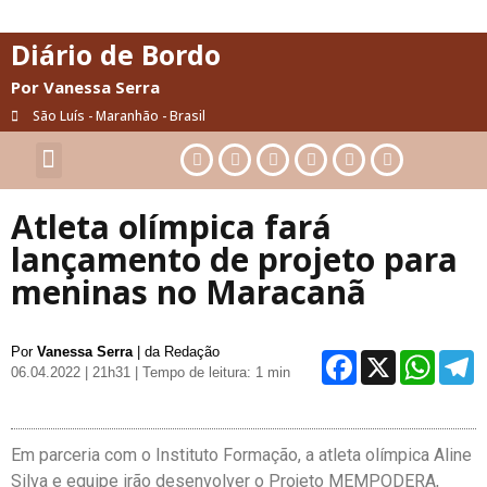
Diário de Bordo
Por Vanessa Serra
São Luís - Maranhão - Brasil
Cultura & Artes
Saúde & Bem-Estar
Atleta olímpica fará
lançamento de projeto para
meninas no Maracanã
Por
Vanessa Serra
| da Redação
Facebo
X
Wh
06.04.2022 | 21h31
| Tempo de leitura: 1 min
Em parceria com o Instituto Formação, a atleta olímpica Aline
Silva e equipe irão desenvolver o Projeto MEMPODERA,