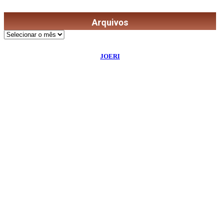
Arquivos
Arquivos
©
2026
Diário de Bordo
- Todos os Direitos Reservados | Desenvolvido Por:
JOERI