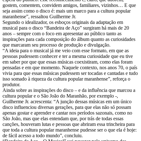
gostem, comentem, convidem amigos, familiares, vizinhos… E que
seja assim como o disco é: mais um marco para a cultura popular
maranhense”, ressaltou Guilherme Jr.
Segundo o idealizador, os esboços originais da adaptação em
musical para o disco “Bandeira de Aço” surgiram há mais de 20
anos – sempre com o foco em apresentar ao público tanto as
inspirações para cada composição do álbum quanto as curiosidades
que marcaram seu processo de produção e divulgação.
“A ideia para o musical já me veio com esse formato, em que as
pessoas pudessem conhecer e ter a mesma curiosidade que eu tive
em saber por que que essas músicas coexistiram, como elas foram
pensadas e em que momento. Naquele contexto, nos anos 70, o país
vivia para que essas músicas pudessem ser tocadas e cantadas e tudo
isso somado à riqueza da cultura popular maranhense”, reforça o
produtor.
Ainda sobre as inspirações do disco – e da influência que marcou a
cultura popular e o São João do Maranhão, por exemplo -,
Guilherme Jr. acrescenta: “A junção dessas músicas em um único
disco influenciou diversas gerações, para que elas não só possam
apenas gostar e aprender e cantar nos períodos sazonais, como no
São João, mas que elas entendam que, por trás de todas essas
canções, houveram lutas e pessoas que abriram essa trincheira para
que toda a cultura popular maranhense pudesse ser o que ela é hoje:
de fácil acesso a todo mundo”, concluiu.