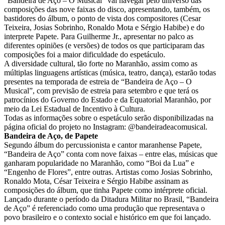
“Bandeira de Aço – O Musical” vai navegar pelo universo das
composições das nove faixas do disco, apresentando, também, os
bastidores do álbum, o ponto de vista dos compositores (Cesar
Teixeira, Josias Sobrinho, Ronaldo Mota e Sérgio Habibe) e do
interprete Papete. Para Guilherme Jr., apresentar no palco as
diferentes opiniões (e versões) de todos os que participaram das
composições foi a maior dificuldade do espetáculo.
A diversidade cultural, tão forte no Maranhão, assim como as
múltiplas linguagens artísticas (música, teatro, dança), estarão todas
presentes na temporada de estreia de “Bandeira de Aço – O
Musical”, com previsão de estreia para setembro e que terá os
patrocínios do Governo do Estado e da Equatorial Maranhão, por
meio da Lei Estadual de Incentivo à Cultura.
Todas as informações sobre o espetáculo serão disponibilizadas na
página oficial do projeto no Instagram: @bandeiradeacomusical.
Bandeira de Aço, de Papete
Segundo álbum do percussionista e cantor maranhense Papete,
“Bandeira de Aço” conta com nove faixas – entre elas, músicas que
ganharam popularidade no Maranhão, como “Boi da Lua” e
“Engenho de Flores”, entre outras. Artistas como Josias Sobrinho,
Ronaldo Mota, César Teixeira e Sérgio Habibe assinam as
composições do álbum, que tinha Papete como intérprete oficial.
Lançado durante o período da Ditadura Militar no Brasil, “Bandeira
de Aço” é referenciado como uma produção que representava o
povo brasileiro e o contexto social e histórico em que foi lançado.