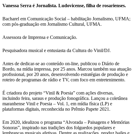
Vanessa Serra é Jornalista. Ludovicense, filha de rosarienses.
Bacharel em Comunicação Social – habilitação Jornalismo, UFMA;
com pós-graduação em Jornalismo Cultural, UFMA.
Assessora de Imprensa e Comunicação.
Pesquisadora musical e entusiasta da Cultura do Vinil/DJ.
Antes de dedicar-se ao conteúdo on-line, publicou o Diário de
Bordo, na mídia impressa, por 25 anos. Marcou também sua atuação
profissional, por 20 anos, desenvolvendo estratégias de produção e
roteiro de programas de rádio e TV, com foco em entretenimento.
É criadora do projeto “Vinil & Poesia” com ações diversas,
incluindo feira, saraus e produção fonográfica. Lançou a coletânea
maranhense Vinil e Poesia – Vol. 1, em mídia física (LP) e
plataformas digitais, reconhecida no Prêmio Papete 2021.
Em 2020, idealizou o programa “Alvorada – Paisagens e Memórias
Sonoras”, inspirado nas tradições dos folguedos populares e
lembranças musicais afetivas. Dentre as realizações, produz bailes e