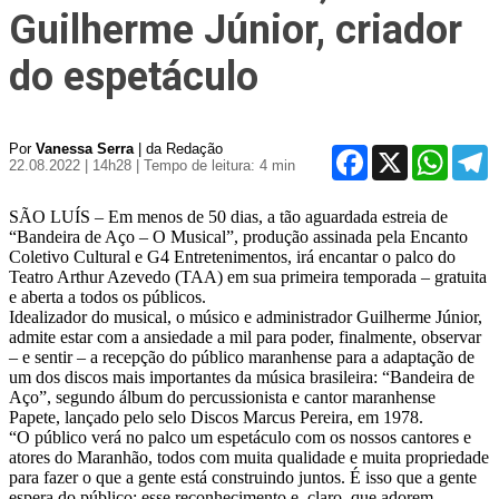
Guilherme Júnior, criador
do espetáculo
Por
Vanessa Serra
| da Redação
Facebook
X
WhatsA
T
22.08.2022 | 14h28
| Tempo de leitura: 4 min
SÃO LUÍS – Em menos de 50 dias, a tão aguardada estreia de
“Bandeira de Aço – O Musical”, produção assinada pela Encanto
Coletivo Cultural e G4 Entretenimentos, irá encantar o palco do
Teatro Arthur Azevedo (TAA) em sua primeira temporada – gratuita
e aberta a todos os públicos.
Idealizador do musical, o músico e administrador Guilherme Júnior,
admite estar com a ansiedade a mil para poder, finalmente, observar
– e sentir – a recepção do público maranhense para a adaptação de
um dos discos mais importantes da música brasileira: “Bandeira de
Aço”, segundo álbum do percussionista e cantor maranhense
Papete, lançado pelo selo Discos Marcus Pereira, em 1978.
“O público verá no palco um espetáculo com os nossos cantores e
atores do Maranhão, todos com muita qualidade e muita propriedade
para fazer o que a gente está construindo juntos. É isso que a gente
espera do público: esse reconhecimento e, claro, que adorem,