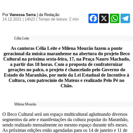
Por
Vanessa Serra
| da Redação
Facebook
X
WhatsA
T
14.12.2021 | 14h22
| Tempo de leitura: 2 min
Célia Leite
As cantoras Célia Leite e Milena Mourão fazem a ponte
geracional da música maranhense na abertura do projeto Beco
Cultural na próxima sexta-feira, 17, na Praça Nauro Machado,
a partir das 18 horas. Com a proposta de confraternizar
gerações no palco, o projeto é chancelado pelo Governo do
Estado do Maranhão, por meio da Lei Estadual de Incentivo à
Cultura, com patrocínio do Mateus e realizado Pelo Pé no
Chão.
Milena Mourão
O Beco Cultural será um espaço multicultural aglutinando diversos
segmentos da arte e manifestações da cultura popular do Maranhão,
sendo realizado mensalmente no mesmo espaço durante três meses.
As próximas edições estão agendadas para os 14 de janeiro e 11 de