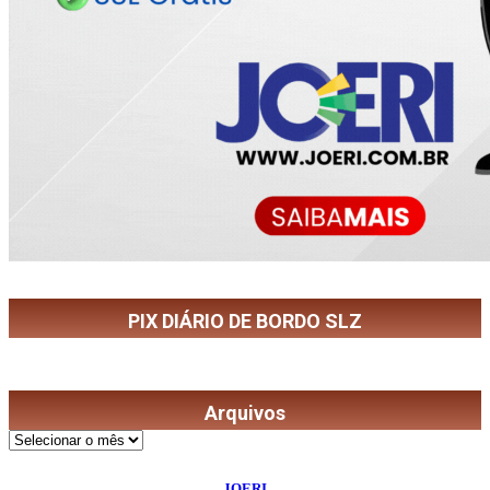
PIX DIÁRIO DE BORDO SLZ
Arquivos
Arquivos
©
2026
Diário de Bordo
- Todos os Direitos Reservados | Desenvolvido Por:
JOERI