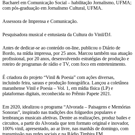
Bacharel em Comunicação Social – habilitação Jornalismo, UFMA;
com pós-graduação em Jornalismo Cultural, UFMA.
Assessora de Imprensa e Comunicação.
Pesquisadora musical e entusiasta da Cultura do Vinil/DJ.
Antes de dedicar-se ao conteúdo on-line, publicou o Diário de
Bordo, na mídia impressa, por 25 anos. Marcou também sua atuação
profissional, por 20 anos, desenvolvendo estratégias de produção e
roteiro de programas de rádio e TV, com foco em entretenimento.
É criadora do projeto “Vinil & Poesia” com ações diversas,
incluindo feira, saraus e produção fonográfica. Lançou a coletânea
maranhense Vinil e Poesia – Vol. 1, em mídia física (LP) e
plataformas digitais, reconhecida no Prêmio Papete 2021.
Em 2020, idealizou o programa “Alvorada – Paisagens e Memórias
Sonoras”, inspirado nas tradições dos folguedos populares e
lembranças musicais afetivas. Dentre as realizações, produz bailes e
circuitos, a partir do Alvorada que tem formato original e inovador,
100% vinil, apresentado, ao ar livre, nas manhãs de domingo, com
transmissão nas redes sociais e na Rádio Timbira FM.