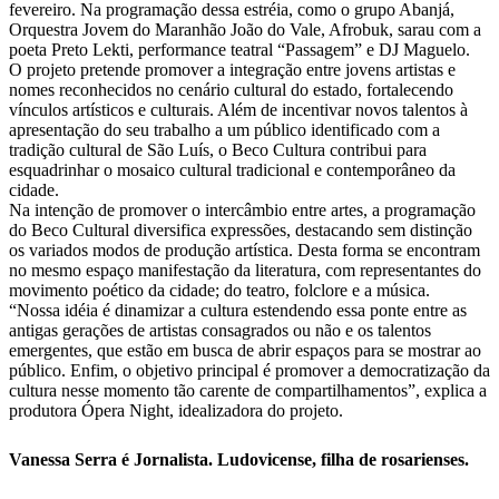
fevereiro. Na programação dessa estréia, como o grupo Abanjá,
Orquestra Jovem do Maranhão João do Vale, Afrobuk, sarau com a
poeta Preto Lekti, performance teatral “Passagem” e DJ Maguelo.
O projeto pretende promover a integração entre jovens artistas e
nomes reconhecidos no cenário cultural do estado, fortalecendo
vínculos artísticos e culturais. Além de incentivar novos talentos à
apresentação do seu trabalho a um público identificado com a
tradição cultural de São Luís, o Beco Cultura contribui para
esquadrinhar o mosaico cultural tradicional e contemporâneo da
cidade.
Na intenção de promover o intercâmbio entre artes, a programação
do Beco Cultural diversifica expressões, destacando sem distinção
os variados modos de produção artística. Desta forma se encontram
no mesmo espaço manifestação da literatura, com representantes do
movimento poético da cidade; do teatro, folclore e a música.
“Nossa idéia é dinamizar a cultura estendendo essa ponte entre as
antigas gerações de artistas consagrados ou não e os talentos
emergentes, que estão em busca de abrir espaços para se mostrar ao
público. Enfim, o objetivo principal é promover a democratização da
cultura nesse momento tão carente de compartilhamentos”, explica a
produtora Ópera Night, idealizadora do projeto.
Vanessa Serra é Jornalista. Ludovicense, filha de rosarienses.