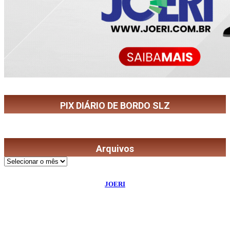
PIX DIÁRIO DE BORDO SLZ
Arquivos
Arquivos
©
2026
Diário de Bordo
- Todos os Direitos Reservados | Desenvolvido Por:
JOERI