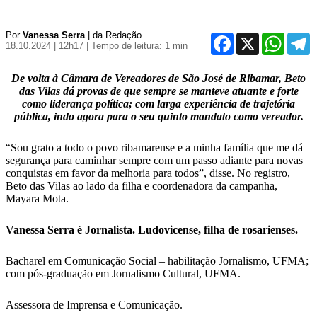
Por
Vanessa Serra
| da Redação
Facebook
X
WhatsA
T
18.10.2024 | 12h17
| Tempo de leitura: 1 min
De volta à Câmara de Vereadores de São José de Ribamar, Beto
das Vilas dá provas de que sempre se manteve atuante e forte
como liderança política; com larga experiência de trajetória
pública, indo agora para o seu quinto mandato como vereador.
“Sou grato a todo o povo ribamarense e a minha família que me dá
segurança para caminhar sempre com um passo adiante para novas
conquistas em favor da melhoria para todos”, disse. No registro,
Beto das Vilas ao lado da filha e coordenadora da campanha,
Mayara Mota.
Vanessa Serra é Jornalista. Ludovicense, filha de rosarienses.
Bacharel em Comunicação Social – habilitação Jornalismo, UFMA;
com pós-graduação em Jornalismo Cultural, UFMA.
Assessora de Imprensa e Comunicação.