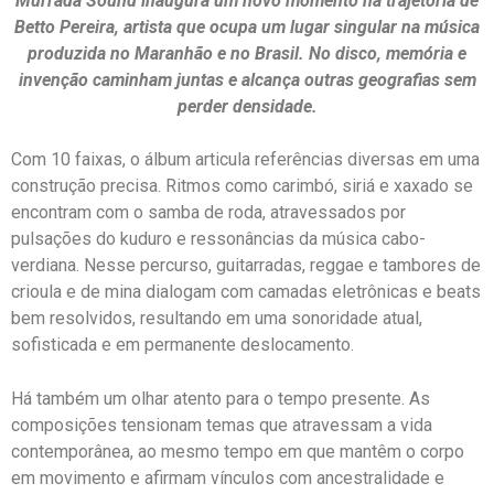
Murrada Sound inaugura um novo momento na trajetória de
Betto Pereira
, artista que ocupa um lugar singular na música
produzida no Maranhão e no Brasil. No disco, memória e
invenção caminham juntas e alcança outras geografias sem
perder densidade.
Com 10 faixas, o álbum articula referências diversas em uma
construção precisa. Ritmos como carimbó, siriá e xaxado se
encontram com o samba de roda, atravessados por
pulsações do kuduro e ressonâncias da música cabo-
verdiana. Nesse percurso, guitarradas, reggae e tambores de
crioula e de mina dialogam com camadas eletrônicas e beats
bem resolvidos, resultando em uma sonoridade atual,
sofisticada e em permanente deslocamento.
Há também um olhar atento para o tempo presente. As
composições tensionam temas que atravessam a vida
contemporânea, ao mesmo tempo em que mantêm o corpo
em movimento e afirmam vínculos com ancestralidade e