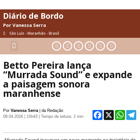
Diário de Bordo
Por Vanessa Serra
São Luís - Maranhão - Brasil
Cultura & Artes
Saúde & Bem-Estar
Betto Pereira lança
“Murrada Sound” e expande
a paisagem sonora
maranhense
Por
Vanessa Serra
| da Redação
Facebo
X
Wh
08.04.2026 | 15h43
| Tempo de leitura: 2 min