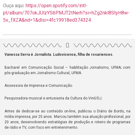
Ouça aqui:
https://open.spotify.com/intl-
pt/album/707okJUlzYS6PMJT2tNerh?si=hZg2nkl8StyH8w-
5x_fXZA&nd=1&dlsi=4fc19918ed374324
Vanessa Serra é Jornalista. Ludovicense, filha de rosarienses.
Bacharel em Comunicação Social – habilitação Jornalismo, UFMA; com
pós-graduação em Jornalismo Cultural, UFMA.
Assessora de Imprensa e Comunicação.
Pesquisadora musical e entusiasta da Cultura do Vinil/DJ.
Antes de dedicar-se ao conteúdo on-line, publicou o Diário de Bordo, na
mídia impressa, por 25 anos. Marcou também sua atuação profissional, por
20 anos, desenvolvendo estratégias de produção e roteiro de programas
de rádio e TV, com foco em entretenimento.