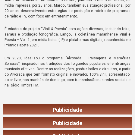
Antes de dedicar-se ao conteúdo on-line, publicou o Diário de Bordo, na
mídia impressa, por 25 anos. Marcou também sua atuação profissional, por
20 anos, desenvolvendo estratégias de produção e roteiro de programas
de rádio e TV, com foco em entretenimento.
É criadora do projeto “Vinil & Poesia” com ações diversas, incluindo feira,
saraus e produção fonográfica. Lançou a coletânea maranhense Vinil e
Poesia – Vol. 1, em mídia física (LP) e plataformas digitais, reconhecida no
Prêmio Papete 2021.
Em 2020, idealizou o programa “Alvorada – Paisagens e Memórias
Sonoras”, inspirado nas tradições dos folguedos populares e lembranças
musicais afetivas. Dentre as realizações, produz bailes e circuitos, a partir
do Alvorada que tem formato original e inovador, 100% vinil, apresentado,
ao ar livre, nas manhãs de domingo, com transmissão nas redes sociais e
na Rádio Timbira FM.
Publicidade
Publicidade