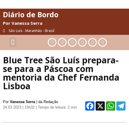
Diário de Bordo
Por Vanessa Serra
São Luís - Maranhão - Brasil
Cultura & Artes
Saúde & Bem-Estar
Blue Tree São Luís prepara-
se para a Páscoa com
mentoria da Chef Fernanda
Lisboa
Por
Vanessa Serra
| da Redação
Facebo
X
Wh
24.03.2023 | 15h32
| Tempo de leitura: 2 min