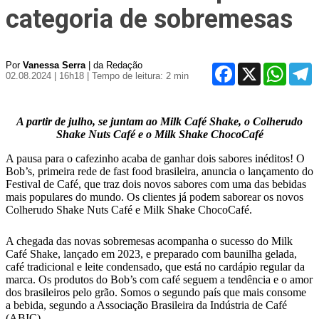
categoria de sobremesas
Por
Vanessa Serra
| da Redação
Facebook
X
WhatsA
T
02.08.2024 | 16h18
| Tempo de leitura: 2 min
A partir de julho, se juntam ao Milk Café Shake, o Colherudo
Shake Nuts Café e o Milk Shake ChocoCafé
A pausa para o cafezinho acaba de ganhar dois sabores inéditos! O
Bob’s, primeira rede de fast food brasileira, anuncia o lançamento do
Festival de Café, que traz dois novos sabores com uma das bebidas
mais populares do mundo. Os clientes já podem saborear os novos
Colherudo Shake Nuts Café e Milk Shake ChocoCafé.
A chegada das novas sobremesas acompanha o sucesso do Milk
Café Shake, lançado em 2023, e preparado com baunilha gelada,
café tradicional e leite condensado, que está no cardápio regular da
marca. Os produtos do Bob’s com café seguem a tendência e o amor
dos brasileiros pelo grão. Somos o segundo país que mais consome
a bebida, segundo a Associação Brasileira da Indústria de Café
(ABIC).