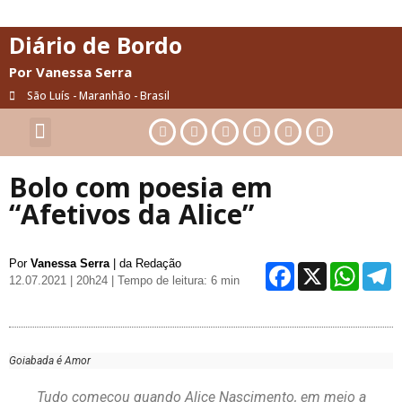
Diário de Bordo
Por Vanessa Serra
São Luís - Maranhão - Brasil
Cultura & Artes
Saúde & Bem-Estar
Bolo com poesia em
“Afetivos da Alice”
Por
Vanessa Serra
| da Redação
Facebo
X
Wh
12.07.2021 | 20h24
| Tempo de leitura: 6 min
Goiabada é Amor
Tudo começou quando Alice Nascimento, em meio a