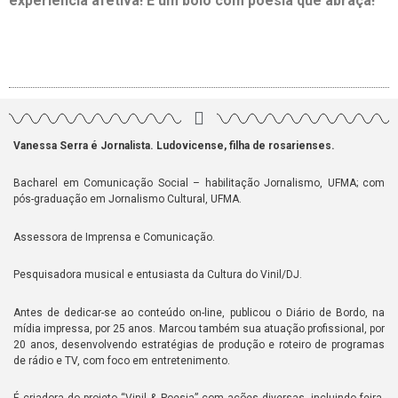
experiência
afetiva
! É um bolo com poesia que abraça! “
Vanessa Serra é Jornalista. Ludovicense, filha de rosarienses.
Bacharel em Comunicação Social – habilitação Jornalismo, UFMA; com
pós-graduação em Jornalismo Cultural, UFMA.
Assessora de Imprensa e Comunicação.
Pesquisadora musical e entusiasta da Cultura do Vinil/DJ.
Antes de dedicar-se ao conteúdo on-line, publicou o Diário de Bordo, na
mídia impressa, por 25 anos. Marcou também sua atuação profissional, por
20 anos, desenvolvendo estratégias de produção e roteiro de programas
de rádio e TV, com foco em entretenimento.
É criadora do projeto “Vinil & Poesia” com ações diversas, incluindo feira,