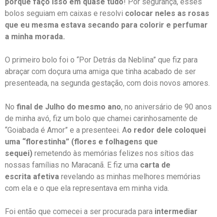
porque faço isso em quase tudo
! Por segurança, esses
bolos seguiam em caixas e resolvi
colocar neles as rosas
que eu mesma estava secando para colorir e perfumar
a minha morada.
O primeiro bolo foi o “Por Detrás da Neblina” que fiz para
abraçar com doçura uma amiga que tinha acabado de ser
presenteada, na segunda gestação, com dois novos amores.
No
final de Julho do mesmo ano
, no aniversário de 90 anos
de minha avó, fiz um bolo que chamei carinhosamente de
“Goiabada é Amor” e a presenteei. A
o redor dele coloquei
uma “florestinha” (flores e folhagens que
sequei)
remetendo às memórias felizes nos sítios das
nossas famílias no Maracanã. E fiz uma
carta de
escrita
afetiva
revelando as minhas melhores memórias
com ela e o que ela representava em minha vida.
Foi então que comecei a ser procurada para
intermediar