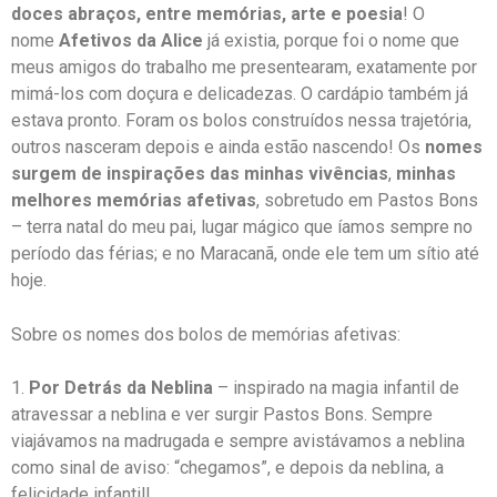
doces abraços, entre memórias, arte e poesia
! O
nome
Afetivos
da
Alice
já existia, porque foi o nome que
meus amigos do trabalho me presentearam, exatamente por
mimá-los com doçura e delicadezas. O cardápio também já
estava pronto. Foram os bolos construídos nessa trajetória,
outros nasceram depois e ainda estão nascendo! Os
nomes
surgem de inspirações das minhas vivências
,
minhas
melhores memórias
afetivas
, sobretudo em Pastos Bons
– terra natal do meu pai, lugar mágico que íamos sempre no
período das férias; e no Maracanã, onde ele tem um sítio até
hoje.
Sobre os nomes dos bolos de memórias
afetivas
:
1.
Por Detrás da Neblina
– inspirado na magia infantil de
atravessar a neblina e ver surgir Pastos Bons. Sempre
viajávamos na madrugada e sempre avistávamos a neblina
como sinal de aviso: “chegamos”, e depois da neblina, a
felicidade infantil!