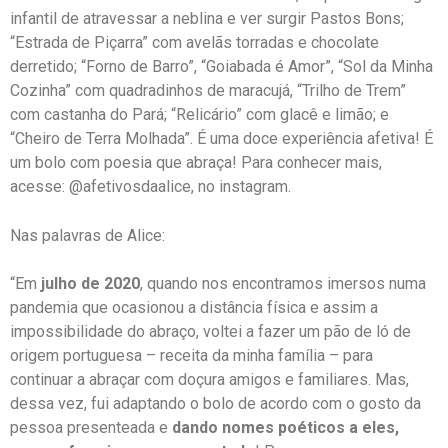
infantil de atravessar a neblina e ver surgir Pastos Bons;
“Estrada de Piçarra” com avelãs torradas e chocolate
derretido; “Forno de Barro”, “Goiabada é Amor”, “Sol da Minha
Cozinha” com quadradinhos de maracujá, “Trilho de Trem”
com castanha do Pará; “Relicário” com glacê e limão; e
“Cheiro de Terra Molhada”. É uma doce experiência afetiva! É
um bolo com poesia que abraça! Para conhecer mais,
acesse: @afetivosdaalice, no instagram.
Nas palavras de Alice:
“Em
julho de 2020
, quando nos encontramos imersos numa
pandemia que ocasionou a distância física e assim a
impossibilidade do abraço, voltei a fazer um pão de ló de
origem portuguesa – receita da minha família – para
continuar a abraçar com doçura amigos e familiares. Mas,
dessa vez, fui adaptando o bolo de acordo com o gosto da
pessoa presenteada e
dando nomes poéticos a eles,