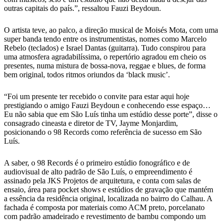
outras capitais do país.”, ressaltou Fauzi Beydoun.
O artista teve, ao palco, a direção musical de Moisés Mota, com uma
super banda tendo entre os instrumentistas, nomes como Marcelo
Rebelo (teclados) e Israel Dantas (guitarra). Tudo conspirou para
uma atmosfera agradabilíssima, o repertório agradou em cheio os
presentes, numa mistura de bossa-nova, reggae e blues, de forma
bem original, todos ritmos oriundos da ‘black music’.
“Foi um presente ter recebido o convite para estar aqui hoje
prestigiando o amigo Fauzi Beydoun e conhecendo esse espaço…
Eu não sabia que em São Luís tinha um estúdio desse porte”, disse o
consagrado cineasta e diretor de TV, Jayme Monjardim,
posicionando o 98 Records como referência de sucesso em São
Luís.
A saber, o 98 Records é o primeiro estúdio fonográfico e de
audiovisual de alto padrão de São Luís, o empreendimento é
assinado pela JKS Projetos de arquitetura, e conta com salas de
ensaio, área para pocket shows e estúdios de gravação que mantém
a essência da residência original, localizada no bairro do Calhau. A
fachada é composta por materiais como ACM preto, porcelanato
com padrão amadeirado e revestimento de bambu compondo um