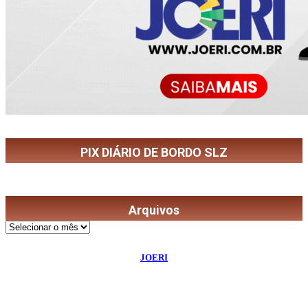
PIX DIÁRIO DE BORDO SLZ
Arquivos
Arquivos
©
2026
Diário de Bordo
- Todos os Direitos Reservados | Desenvolvido Por:
JOERI