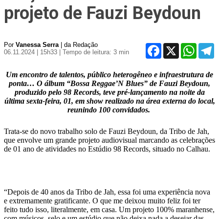
projeto de Fauzi Beydoun
Por
Vanessa Serra
| da Redação
Facebook
X
WhatsA
T
06.11.2024 | 15h33
| Tempo de leitura: 3 min
Um encontro de talentos, público heterogêneo e infraestrutura de
ponta… O álbum “Bossa Reggae’N Blues” de Fauzi Beydoun,
produzido pelo 98 Records, teve pré-lançamento na noite da
última sexta-feira, 01, em show realizado na área externa do local,
reunindo 100 convidados.
Trata-se do novo trabalho solo de Fauzi Beydoun, da Tribo de Jah,
que envolve um grande projeto audiovisual marcando as celebrações
de 01 ano de atividades no Estúdio 98 Records, situado no Calhau.
“Depois de 40 anos da Tribo de Jah, essa foi uma experiência nova
e extremamente gratificante. O que me deixou muito feliz foi ter
feito tudo isso, literalmente, em casa. Um projeto 100% maranhense,
com músicos, selo e um estúdio que não deixa nada a desejar das