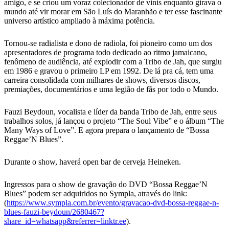
amigo, e se criou um voraz colecionador de vinis enquanto girava o
mundo até vir morar em São Luís do Maranhão e ter esse fascinante
universo artístico ampliado à máxima potência.
Tornou-se radialista e dono de radiola, foi pioneiro como um dos
apresentadores de programa todo dedicado ao ritmo jamaicano,
fenômeno de audiência, até explodir com a Tribo de Jah, que surgiu
em 1986 e gravou o primeiro LP em 1992. De lá pra cá, tem uma
carreira consolidada com milhares de shows, diversos discos,
premiações, documentários e uma legião de fãs por todo o Mundo.
Fauzi Beydoun, vocalista e líder da banda Tribo de Jah, entre seus
trabalhos solos, já lançou o projeto “The Soul Vibe” e o álbum “The
Many Ways of Love”. E agora prepara o lançamento de “Bossa
Reggae’N Blues”.
Durante o show, haverá open bar de cerveja Heineken.
I
ngressos para
o show de gravação do DVD “Bossa Reggae’N
Blues”
podem ser adquiridos no Sympla, através do link:
(
https://www.sympla.com.br/evento/gravacao-dvd-bossa-reggae-n-
blues-fauzi-beydoun/2680467?
share_id=whatsapp&referrer=linktr.ee
).