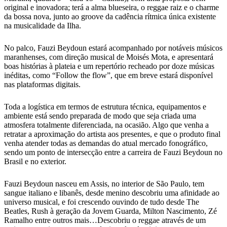
original e inovadora; terá a alma blueseira, o reggae raiz e o charme
da bossa nova, junto ao groove da cadência rítmica única existente
na musicalidade da Ilha.
No palco, Fauzi Beydoun estará acompanhado por notáveis músicos
maranhenses, com direção musical de Moisés Mota, e apresentará
boas histórias à plateia e um repertório recheado por doze músicas
inéditas, como “Follow the flow”, que em breve estará disponível
nas plataformas digitais.
Toda a logística em termos de estrutura técnica, equipamentos e
ambiente está sendo preparada de modo que seja criada uma
atmosfera totalmente diferenciada, na ocasião. Algo que venha a
retratar a aproximação do artista aos presentes, e que o produto final
venha atender todas as demandas do atual mercado fonográfico,
sendo um ponto de intersecção entre a carreira de Fauzi Beydoun no
Brasil e no exterior.
Fauzi Beydoun nasceu em Assis, no interior de São Paulo, tem
sangue italiano e libanês, desde menino descobriu uma afinidade ao
universo musical, e foi crescendo ouvindo de tudo desde The
Beatles, Rush à geração da Jovem Guarda, Milton Nascimento, Zé
Ramalho entre outros mais…Descobriu o reggae através de um