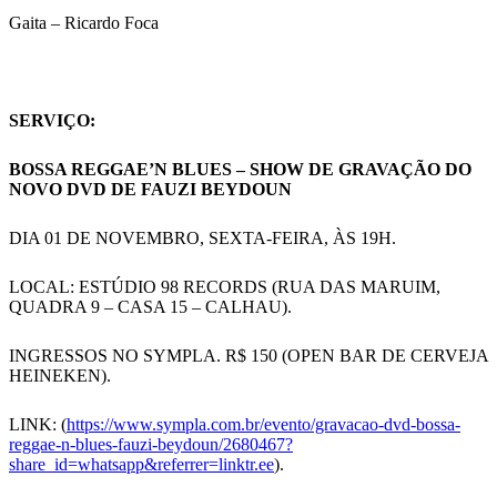
Gaita – Ricardo Foca
SERVIÇO:
BOSSA REGGAE’N BLUES – SHOW DE GRAVAÇÃO DO
NOVO DVD DE FAUZI BEYDOUN
DIA 01 DE NOVEMBRO, SEXTA-FEIRA, ÀS 19H.
LOCAL: ESTÚDIO 98 RECORDS (RUA DAS MARUIM,
QUADRA 9 – CASA 15 – CALHAU).
INGRESSOS NO SYMPLA. R$ 150 (OPEN BAR DE CERVEJA
HEINEKEN).
LINK: (
https://www.sympla.com.br/evento/gravacao-dvd-bossa-
reggae-n-blues-fauzi-beydoun/2680467?
share_id=whatsapp&referrer=linktr.ee
).