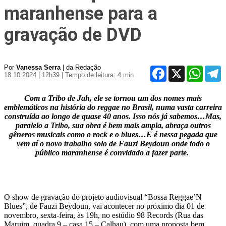
maranhense para a
gravação de DVD
Por
Vanessa Serra
| da Redação
Facebook
X
WhatsA
T
18.10.2024 | 12h39
| Tempo de leitura: 4 min
Com a Tribo de Jah, ele se tornou um dos nomes mais
emblemáticos na história do reggae no Brasil, numa vasta carreira
construída ao longo de quase 40 anos. Isso nós já sabemos…Mas,
paralelo a Tribo, sua obra é bem mais ampla, abraça outros
gêneros musicais como o rock e o blues…E é nessa pegada que
vem aí o novo trabalho solo de Fauzi Beydoun onde todo o
público maranhense é convidado a fazer parte.
O show de gravação do projeto audiovisual “Bossa Reggae’N
Blues”, de Fauzi Beydoun, vai acontecer no próximo dia 01 de
novembro, sexta-feira, às 19h, no estúdio 98 Records (Rua das
Maruim, quadra 9 – casa 15 – Calhau), com uma proposta bem