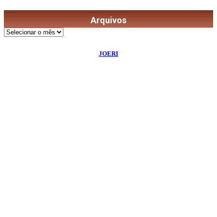
Arquivos
Arquivos
©
2026
Diário de Bordo
- Todos os Direitos Reservados | Desenvolvido Por:
JOERI