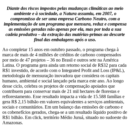
Diante dos riscos impostos pelas mudanças climáticas ao meio
ambiente e à sociedade, a Natura assumiu, em 2007, o
compromisso de ser uma empresa Carbono Neutro, com a
implementação de um programa que mensura, reduz e compensa
as emissões geradas não apenas por ela, mas por toda a sua
cadeia produtiva – da extração das matérias-primas ao descarte
final das embalagens após o uso.
Ao completar 15 anos em outubro passado, o programa chega à
marca de mais de 4 milhões de créditos de carbono compensados
por meio de 47 projetos – 36 no Brasil e outros sete na América
Latina. O programa gera ainda um retorno social de R$32 para cada
R$1 investido, de acordo com o Integrated Profit and Loss (IP&L),
metodologia de mensuração inovadora que considera os capitais
humano, ambiental e social lançado pela marca este ano. Ao longo
desse ciclo, celebra os projetos de compensação apoiados que
contribuem para conservar mais de 21 mil hectares de florestas e
reflorestamento. Esse resultado impacta a vida de 15.588 famílias e
gera
R$ 2,15 bilhão em valores equivalentes a serviços ambientais,
sociais e comunitários. Em um balanço das emissões de carbono e
os cobenefícios gerados, chega-se a um resultado líquido positivo de
R$1 bilhão. Em click, território Médio Juruá, situado no sudoeste do
Amazonas.