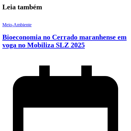
Leia também
Meio-Ambiente
Bioeconomia no Cerrado maranhense em
voga no Mobiliza SLZ 2025