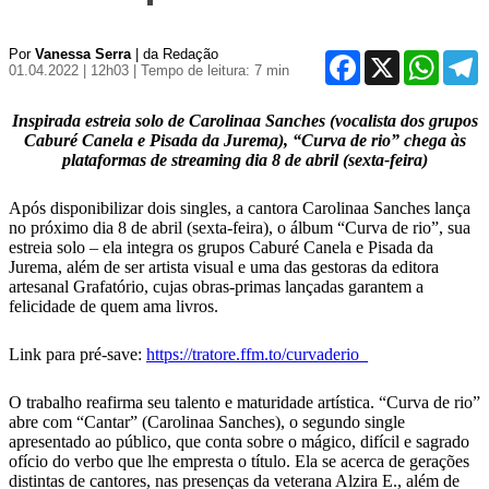
Por
Vanessa Serra
| da Redação
Facebook
X
WhatsA
T
01.04.2022 | 12h03
| Tempo de leitura: 7 min
Inspirada estreia solo de Carolinaa Sanches (vocalista dos grupos
Caburé Canela e Pisada da Jurema), “Curva de rio” chega às
plataformas de streaming dia 8 de abril (sexta-feira)
Após disponibilizar dois singles, a cantora Carolinaa Sanches lança
no próximo dia 8 de abril (sexta-feira), o álbum “Curva de rio”, sua
estreia solo – ela integra os grupos Caburé Canela e Pisada da
Jurema, além de ser artista visual e uma das gestoras da editora
artesanal Grafatório, cujas obras-primas lançadas garantem a
felicidade de quem ama livros.
Link para pré-save:
https://tratore.ffm.to/curvaderio_
O trabalho reafirma seu talento e maturidade artística. “Curva de rio”
abre com “Cantar” (Carolinaa Sanches), o segundo single
apresentado ao público, que conta sobre o mágico, difícil e sagrado
ofício do verbo que lhe empresta o título. Ela se acerca de gerações
distintas de cantores, nas presenças da veterana Alzira E., além de