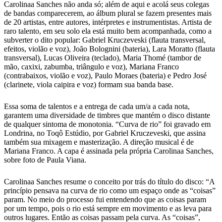
Carolinaa Sanches não anda só; além de aqui e acolá seus colegas
de bandas comparecerem, ao álbum plural se fazem presentes mais
de 20 artistas, entre autores, intérpretes e instrumentistas. Artista de
raro talento, em seu solo ela está muito bem acompanhada, como a
subverter o dito popular: Gabriel Kruczeveski (flauta transversal,
efeitos, violão e voz), João Bolognini (bateria), Lara Moratto (flauta
transversal), Lucas Oliveira (teclado), Maria Thomé (tambor de
mão, caxixi, zabumba, triângulo e voz), Mariana Franco
(contrabaixos, violão e voz), Paulo Moraes (bateria) e Pedro José
(clarinete, viola caipira e voz) formam sua banda base.
Essa soma de talentos e a entrega de cada um/a a cada nota,
garantem uma diversidade de timbres que mantém o disco distante
de qualquer sintoma de monotonia. “Curva de rio” foi gravado em
Londrina, no Toqô Estúdio, por Gabriel Kruczeveski, que assina
também sua mixagem e masterização. A direção musical é de
Mariana Franco. A capa é assinada pela própria Carolinaa Sanches,
sobre foto de Paula Viana.
Carolinaa Sanches resume o conceito por trás do título do disco: “A
princípio pensava na curva de rio como um espaço onde as “coisas”
param. No meio do processo fui entendendo que as coisas param
por um tempo, pois o rio está sempre em movimento e as leva para
outros lugares. Então as coisas passam pela curva. As “coisas”,