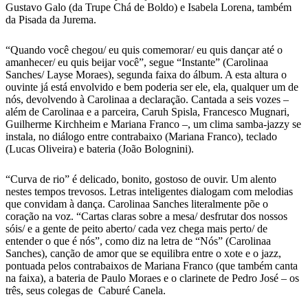
Gustavo Galo (da Trupe Chá de Boldo) e Isabela Lorena, também
da Pisada da Jurema.
“Quando você chegou/ eu quis comemorar/ eu quis dançar até o
amanhecer/ eu quis beijar você”, segue “Instante” (Carolinaa
Sanches/ Layse Moraes), segunda faixa do álbum. A esta altura o
ouvinte já está envolvido e bem poderia ser ele, ela, qualquer um de
nós, devolvendo à Carolinaa a declaração. Cantada a seis vozes –
além de Carolinaa e a parceira, Caruh Spisla, Francesco Mugnari,
Guilherme Kirchheim e Mariana Franco –, um clima samba-jazzy se
instala, no diálogo entre contrabaixo (Mariana Franco), teclado
(Lucas Oliveira) e bateria (João Bolognini).
“Curva de rio” é delicado, bonito, gostoso de ouvir. Um alento
nestes tempos trevosos. Letras inteligentes dialogam com melodias
que convidam à dança. Carolinaa Sanches literalmente põe o
coração na voz. “Cartas claras sobre a mesa/ desfrutar dos nossos
sóis/ e a gente de peito aberto/ cada vez chega mais perto/ de
entender o que é nós”, como diz na letra de “Nós” (Carolinaa
Sanches), canção de amor que se equilibra entre o xote e o jazz,
pontuada pelos contrabaixos de Mariana Franco (que também canta
na faixa), a bateria de Paulo Moraes e o clarinete de Pedro José – os
três, seus colegas de Caburé Canela.