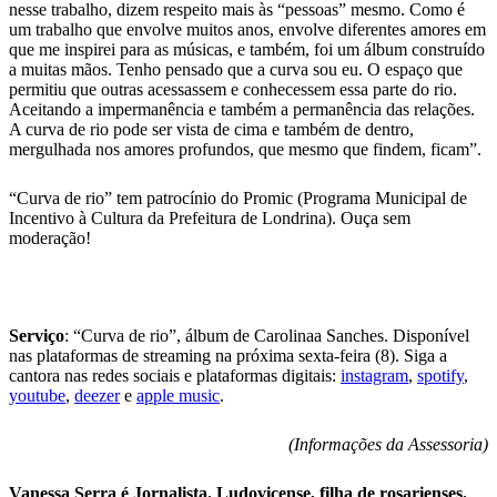
nesse trabalho, dizem respeito mais às “pessoas” mesmo. Como é
um trabalho que envolve muitos anos, envolve diferentes amores em
que me inspirei para as músicas, e também, foi um álbum construído
a muitas mãos. Tenho pensado que a curva sou eu. O espaço que
permitiu que outras acessassem e conhecessem essa parte do rio.
Aceitando a impermanência e também a permanência das relações.
A curva de rio pode ser vista de cima e também de dentro,
mergulhada nos amores profundos, que mesmo que findem, ficam”.
“Curva de rio” tem patrocínio do Promic (Programa Municipal de
Incentivo à Cultura da Prefeitura de Londrina). Ouça sem
moderação!
Serviço
: “Curva de rio”, álbum de Carolinaa Sanches. Disponível
nas plataformas de streaming na próxima sexta-feira (8). Siga a
cantora nas redes sociais e plataformas digitais:
instagram
,
spotify
,
youtube
,
deezer
e
apple music
.
(Informações da Assessoria)
Vanessa Serra é Jornalista. Ludovicense, filha de rosarienses.