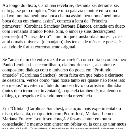
Ao longo do disco, Carolinaa revela-se, desnuda-se, derrama-se,
entrega-se por completo. “Entre uma palavra e outra/ entra uma
palavra noutra/ nenhuma boca chama assim meu nome/ nenhuma
boca deixa em chama assim”, começa a letra de “Primeira
primavera” (Carolinaa Sanches/ Barbara Blanco), cantada em dueto
com Fernanda Branco Polse. Sim, o amor (e suas declarações)
permeia(m) “Curva de rio” – um rio que transborda amores –, mas
aqui o mais universal (e manjado) dos temas de música e poesia é
cantado de forma extremamente original.
Se “amar é um elo entre o azul e amarelo”, como diria o conterrâneo
Paulo Leminski – ele curitibano, ela londrinense –, a cantora e
compositora dialoga com o universo do poeta em “Profundo
amarelo” (Carolinaa Sanches), outra faixa em que baixo e clarinete
se destacam. Versos como “não fosse tanto era quase/ não fosse isso
era menos” invertem o título do famoso livro do artista multimídia
(antes de o termo ser inventado), o que ela também é, mantendo o
diálogo, o respeito e fazendo merecida reverência.
Em “Órbita” (Carolinaa Sanches), a canção mais experimental do
disco, ela canta, em quarteto com Pedro José, Mariana Leon e
Mariana Franco: “sentir seu coração/ faz-me entrar em outra
constelação / e mesmo sem entrar em órbita/ eu já consigo tirar meus