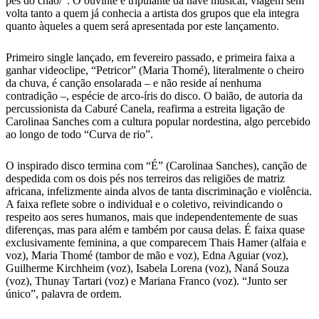
pés do chão/”. O ouvinte é tripulante da nave musical, viagem sem
volta tanto a quem já conhecia a artista dos grupos que ela integra
quanto àqueles a quem será apresentada por este lançamento.
Primeiro single lançado, em fevereiro passado, e primeira faixa a
ganhar videoclipe, “Petricor” (Maria Thomé), literalmente o cheiro
da chuva, é canção ensolarada – e não reside aí nenhuma
contradição –, espécie de arco-íris do disco. O baião, de autoria da
percussionista da Caburé Canela, reafirma a estreita ligação de
Carolinaa Sanches com a cultura popular nordestina, algo percebido
ao longo de todo “Curva de rio”.
O inspirado disco termina com “É” (Carolinaa Sanches), canção de
despedida com os dois pés nos terreiros das religiões de matriz
africana, infelizmente ainda alvos de tanta discriminação e violência.
A faixa reflete sobre o individual e o coletivo, reivindicando o
respeito aos seres humanos, mais que independentemente de suas
diferenças, mas para além e também por causa delas. É faixa quase
exclusivamente feminina, a que comparecem Thais Hamer (alfaia e
voz), Maria Thomé (tambor de mão e voz), Edna Aguiar (voz),
Guilherme Kirchheim (voz), Isabela Lorena (voz), Naná Souza
(voz), Thunay Tartari (voz) e Mariana Franco (voz). “Junto ser
único”, palavra de ordem.