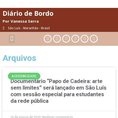
Diário de Bordo
Por Vanessa Serra
São Luís - Maranhão - Brasil
Cultura & Artes
Saúde & Bem-Estar
Arquivos
ACESSIBILIDADE
Documentário “Papo de Cadeira: arte
sem limites” será lançado em São Luís
com sessão especial para estudantes
da rede pública
19 de março de 2025
Nenhum comentário