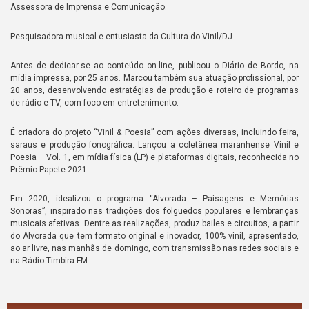
Assessora de Imprensa e Comunicação.
Pesquisadora musical e entusiasta da Cultura do Vinil/DJ.
Antes de dedicar-se ao conteúdo on-line, publicou o Diário de Bordo, na
mídia impressa, por 25 anos. Marcou também sua atuação profissional, por
20 anos, desenvolvendo estratégias de produção e roteiro de programas
de rádio e TV, com foco em entretenimento.
É criadora do projeto “Vinil & Poesia” com ações diversas, incluindo feira,
saraus e produção fonográfica. Lançou a coletânea maranhense Vinil e
Poesia – Vol. 1, em mídia física (LP) e plataformas digitais, reconhecida no
Prêmio Papete 2021.
Em 2020, idealizou o programa “Alvorada – Paisagens e Memórias
Sonoras”, inspirado nas tradições dos folguedos populares e lembranças
musicais afetivas. Dentre as realizações, produz bailes e circuitos, a partir
do Alvorada que tem formato original e inovador, 100% vinil, apresentado,
ao ar livre, nas manhãs de domingo, com transmissão nas redes sociais e
na Rádio Timbira FM.