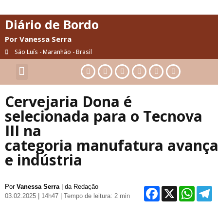
Diário de Bordo
Por Vanessa Serra
São Luís - Maranhão - Brasil
Cultura & Artes
Saúde & Bem-Estar
Cervejaria Dona é
selecionada para o Tecnova
III na
categoria manufatura avanç
e indústria
Por
Vanessa Serra
| da Redação
Facebo
X
Wh
03.02.2025 | 14h47
| Tempo de leitura: 2 min