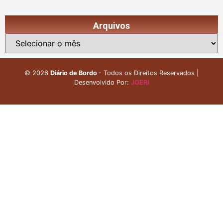
Arquivos
©
2026
Diário de Bordo
- Todos os Direitos Reservados |
Desenvolvido Por:
JOERI