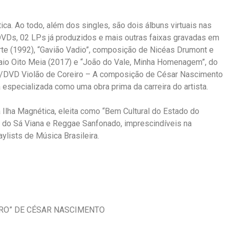
ica. Ao todo, além dos singles, são dois álbuns virtuais nas
 DVDs, 02 LPs já produzidos e mais outras faixas gravadas em
te (1992), “Gavião Vadio”, composição de Nicéas Drumont e
Maio Oito Meia (2017) e “João do Vale, Minha Homenagem”, do
 CD/DVD Violão de Coreiro – A composição de César Nascimento
a especializada como uma obra prima da carreira do artista.
Ilha Magnética, eleita como “Bem Cultural do Estado do
a do Sá Viana e Reggae Sanfonado, imprescindíveis na
ylists de Música Brasileira.
RO” DE CÉSAR NASCIMENTO