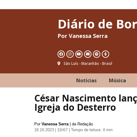
Diário de Bo
Por Vanessa Serra
São Luís - Maranhão - Brasil
Notícias
Música
César Nascimento lan
Igreja do Desterro
Por
Vanessa Serra
| da Redação
18.10.2023 | 11h57
| Tempo de leitura: 4 min