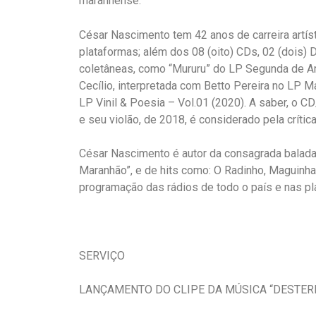
maranhense.
César Nascimento tem 42 anos de carreira artíst
plataformas; além dos 08 (oito) CDs, 02 (dois)
coletâneas, como “Mururu” do LP Segunda de Ar
Cecílio, interpretada com Betto Pereira no LP 
LP Vinil & Poesia – Vol.01 (2020). A saber, o
e seu violão, de 2018, é considerado pela crític
César Nascimento é autor da consagrada balada 
Maranhão”, e de hits como: O Radinho, Maguinh
programação das rádios de todo o país e nas pla
SERVIÇO
LANÇAMENTO DO CLIPE DA MÚSICA “DESTER