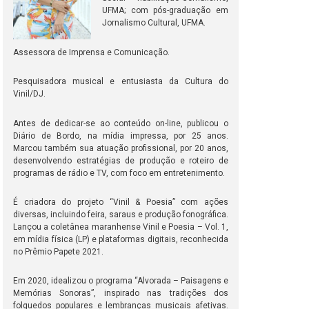
UFMA; com pós-graduação em
Jornalismo Cultural, UFMA.
Assessora de Imprensa e Comunicação.
Pesquisadora musical e entusiasta da Cultura do
Vinil/DJ.
Antes de dedicar-se ao conteúdo on-line, publicou o
Diário de Bordo, na mídia impressa, por 25 anos.
Marcou também sua atuação profissional, por 20 anos,
desenvolvendo estratégias de produção e roteiro de
programas de rádio e TV, com foco em entretenimento.
É criadora do projeto “Vinil & Poesia” com ações
diversas, incluindo feira, saraus e produção fonográfica.
Lançou a coletânea maranhense Vinil e Poesia – Vol. 1,
em mídia física (LP) e plataformas digitais, reconhecida
no Prêmio Papete 2021.
Em 2020, idealizou o programa “Alvorada – Paisagens e
Memórias Sonoras”, inspirado nas tradições dos
folguedos populares e lembranças musicais afetivas.