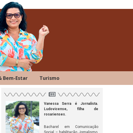
& Bem-Estar
Turismo
Vanessa Serra é Jornalista.
Ludovicense, filha de
rosarienses.
ok
atsApp
Telegram
Bacharel em Comunicação
Social – habilitação Jornalismo,