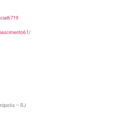
icial6719
nascimento61/
rópolis – RJ