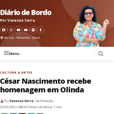
Pular para o conteúdo
Diário de Bordo
Por Vanessa Serra
São Luís - Maranhão - Brasil
Menu
CULTURA & ARTES
César Nascimento recebe
homenagem em Olinda
Por
Vanessa Serra
|
da Redação
29.09.2022 | 08h32
|
Tempo de leitura: 1 min