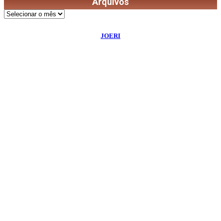
Arquivos
Arquivos
©
2026
Diário de Bordo
- Todos os Direitos Reservados | Desenvolvido Por:
JOERI