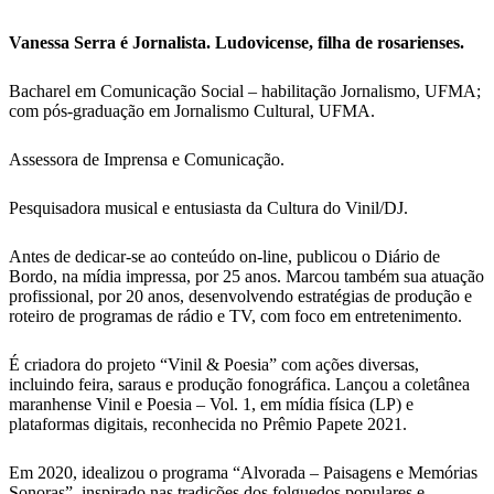
Vanessa Serra é Jornalista. Ludovicense, filha de rosarienses.
Bacharel em Comunicação Social – habilitação Jornalismo, UFMA;
com pós-graduação em Jornalismo Cultural, UFMA.
Assessora de Imprensa e Comunicação.
Pesquisadora musical e entusiasta da Cultura do Vinil/DJ.
Antes de dedicar-se ao conteúdo on-line, publicou o Diário de
Bordo, na mídia impressa, por 25 anos. Marcou também sua atuação
profissional, por 20 anos, desenvolvendo estratégias de produção e
roteiro de programas de rádio e TV, com foco em entretenimento.
É criadora do projeto “Vinil & Poesia” com ações diversas,
incluindo feira, saraus e produção fonográfica. Lançou a coletânea
maranhense Vinil e Poesia – Vol. 1, em mídia física (LP) e
plataformas digitais, reconhecida no Prêmio Papete 2021.
Em 2020, idealizou o programa “Alvorada – Paisagens e Memórias
Sonoras”, inspirado nas tradições dos folguedos populares e