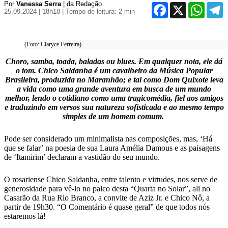
Por
Vanessa Serra
| da Redação
Facebook
X
WhatsA
T
25.09.2024 | 18h18
| Tempo de leitura: 2 min
(Foto: Claryce Ferreira)
Choro, samba, toada, baladas ou blues. Em qualquer nota, ele dá
o tom. Chico Saldanha é um cavalheiro da Música Popular
Brasileira, produzida no Maranhão; e tal como Dom Quixote leva
a vida como uma grande aventura em busca de um mundo
melhor, lendo o cotidiano como uma tragicomédia, fiel aos amigos
e traduzindo em versos sua natureza sofisticada e ao mesmo tempo
simples de um homem comum.
Pode ser considerado um minimalista nas composições, mas, ‘Há
que se falar’ na poesia de sua Laura Amélia Damous e as paisagens
de ‘Itamirim’ declaram a vastidão do seu mundo.
O rosariense Chico Saldanha, entre talento e virtudes, nos serve de
generosidade para vê-lo no palco desta “Quarta no Solar”, ali no
Casarão da Rua Rio Branco, a convite de Aziz Jr. e Chico Nô, a
partir de 19h30. “O Comentário é quase geral” de que todos nós
estaremos lá!