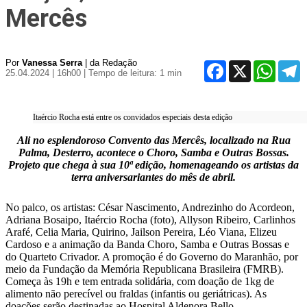
Mercês
Por
Vanessa Serra
| da Redação
Facebook
X
WhatsA
T
25.04.2024 | 16h00
| Tempo de leitura: 1 min
Itaércio Rocha está entre os convidados especiais desta edição
Ali no esplendoroso Convento das Mercês, localizado na Rua
Palma, Desterro, acontece o Choro, Samba e Outras Bossas.
Projeto que chega à sua 10ª edição, homenageando os artistas da
terra aniversariantes do mês de abril.
No palco, os artistas: César Nascimento, Andrezinho do Acordeon,
Adriana Bosaipo, Itaércio Rocha (foto), Allyson Ribeiro, Carlinhos
Arafé, Celia Maria, Quirino, Jailson Pereira, Léo Viana, Elizeu
Cardoso e a animação da Banda Choro, Samba e Outras Bossas e
do Quarteto Crivador. A promoção é do Governo do Maranhão, por
meio da Fundação da Memória Republicana Brasileira (FMRB).
C
omeça às 19h e tem entrada solidária, com doação de 1kg de
alimento não perecível ou fraldas (infantis ou geriátricas). As
doações serão destinadas ao Hospital Aldenora Bello.