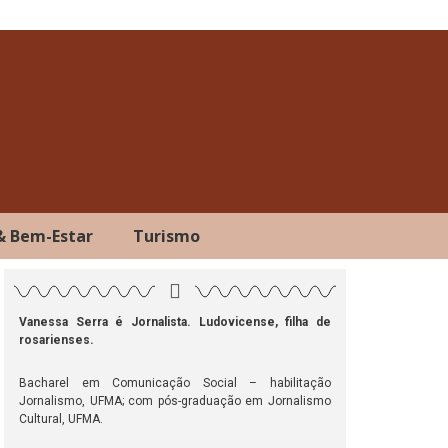
& Bem-Estar
Turismo
Vanessa Serra é Jornalista. Ludovicense, filha de
rosarienses.
ok
atsApp
Telegram
Bacharel em Comunicação Social – habilitação
Jornalismo, UFMA; com pós-graduação em Jornalismo
Cultural, UFMA.