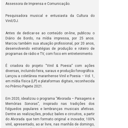
Assessora de Imprensa e Comunicação.
Pesquisadora musical e entusiasta da Cultura do
Vinil/DJ.
Antes de dedicar-se ao conteúdo on-line, publicou o
Diário de Bordo, na mídia impressa, por 25 anos.
Marcou também sua atuação profissional, por 20 anos,
desenvolvendo estratégias de produção e roteiro de
programas de rádio e TV, com foco em entretenimento.
É criadora do projeto “Vinil & Poesia” com ações
diversas, incluindo feira, saraus e produção fonográfica.
Lançou a coletânea maranhense Vinil e Poesia – Vol. 1,
em mídia física (LP) e plataformas digitais, reconhecida
no Prêmio Papete 2021.
Em 2020, idealizou o programa “Alvorada – Paisagens e
Memórias Sonoras”, inspirado nas tradições dos
folguedos populares e lembranças musicais afetivas.
Dentre as realizações, produz bailes e circuitos, a partir
do Alvorada que tem formato original e inovador, 100%
vinil, apresentado, ao ar livre, nas manhãs de domingo,