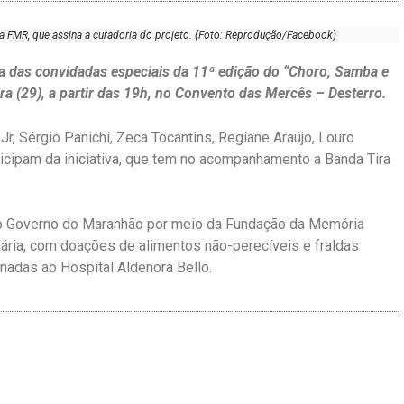
 da FMR, que assina a curadoria do projeto. (Foto: Reprodução/Facebook)
ma das convidadas especiais da 11ª edição do “Choro, Samba e
a (29), a partir das 19h, no Convento das Mercês – Desterro.
Jr, Sérgio Panichi, Zeca Tocantins, Regiane Araújo, Louro
ticipam da iniciativa, que tem no acompanhamento a Banda Tira
do Governo do Maranhão por meio da Fundação da Memória
dária, com doações de alimentos não-perecíveis e fraldas
inadas ao Hospital Aldenora Bello.