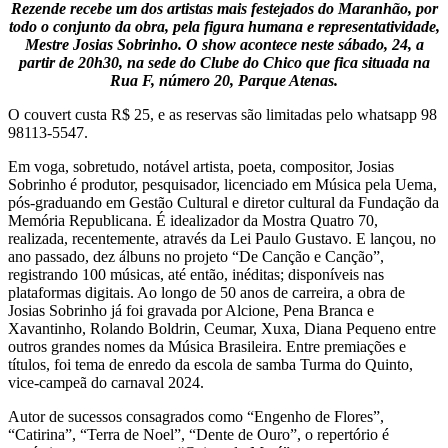
Rezende recebe um dos artistas mais festejados do Maranhão, por
todo o conjunto da obra, pela figura humana e representatividade,
Mestre Josias Sobrinho. O show acontece neste sábado, 24, a
partir de 20h30, na sede do Clube do Chico que fica situada na
Rua F, número 20, Parque Atenas.
O couvert custa R$ 25, e as reservas são limitadas pelo whatsapp 98
98113-5547.
Em voga, sobretudo, notável artista, poeta, compositor, Josias
Sobrinho é produtor, pesquisador, licenciado em Música pela Uema,
pós-graduando em Gestão Cultural e diretor cultural da Fundação da
Memória Republicana. É idealizador da Mostra Quatro 70,
realizada, recentemente, através da Lei Paulo Gustavo. E lançou, no
ano passado, dez álbuns no projeto “De Canção e Canção”,
registrando 100 músicas, até então, inéditas; disponíveis nas
plataformas digitais. Ao longo de 50 anos de carreira, a obra de
Josias Sobrinho já foi gravada por Alcione, Pena Branca e
Xavantinho, Rolando Boldrin, Ceumar, Xuxa, Diana Pequeno entre
outros grandes nomes da Música Brasileira. Entre premiações e
títulos, foi tema de enredo da escola de samba Turma do Quinto,
vice-campeã do carnaval 2024.
Autor de sucessos consagrados como “Engenho de Flores”,
“Catirina”, “Terra de Noel”, “Dente de Ouro”, o repertório é