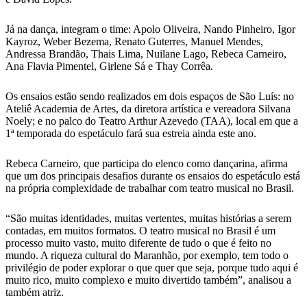
Já na dança, integram o time: Apolo Oliveira, Nando Pinheiro, Igor
Kayroz, Weber Bezema, Renato Guterres, Manuel Mendes,
Andressa Brandão, Thais Lima, Nuilane Lago, Rebeca Carneiro,
Ana Flavia Pimentel, Girlene Sá e Thay Corrêa.
Os ensaios estão sendo realizados em dois espaços de São Luís: no
Ateliê Academia de Artes, da diretora artística e vereadora Silvana
Noely; e no palco do Teatro Arthur Azevedo (TAA), local em que a
1ª temporada do espetáculo fará sua estreia ainda este ano.
Rebeca Carneiro, que participa do elenco como dançarina, afirma
que um dos principais desafios durante os ensaios do espetáculo está
na própria complexidade de trabalhar com teatro musical no Brasil.
“São muitas identidades, muitas vertentes, muitas histórias a serem
contadas, em muitos formatos. O teatro musical no Brasil é um
processo muito vasto, muito diferente de tudo o que é feito no
mundo. A riqueza cultural do Maranhão, por exemplo, tem todo o
privilégio de poder explorar o que quer que seja, porque tudo aqui é
muito rico, muito complexo e muito divertido também”, analisou a
também atriz.