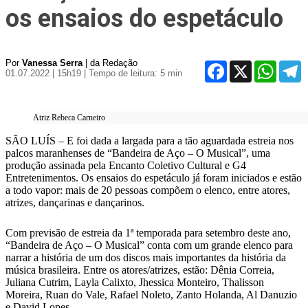
os ensaios do espetáculo
Por
Vanessa Serra
| da Redação
Facebook
X
WhatsA
T
01.07.2022 | 15h19
| Tempo de leitura: 5 min
Atriz Rebeca Carneiro
SÃO LUÍS – E foi dada a largada para a tão aguardada estreia nos
palcos maranhenses de “Bandeira de Aço – O Musical”, uma
produção assinada pela Encanto Coletivo Cultural e G4
Entretenimentos. Os ensaios do espetáculo já foram iniciados e estão
a todo vapor: mais de 20 pessoas compõem o elenco, entre atores,
atrizes, dançarinas e dançarinos.
Com previsão de estreia da 1ª temporada para setembro deste ano,
“Bandeira de Aço – O Musical” conta com um grande elenco para
narrar a história de um dos discos mais importantes da história da
música brasileira. Entre os atores/atrizes, estão: Dênia Correia,
Juliana Cutrim, Layla Calixto, Jhessica Monteiro, Thalisson
Moreira, Ruan do Vale, Rafael Noleto, Zanto Holanda, Al Danuzio
e David Lopes.