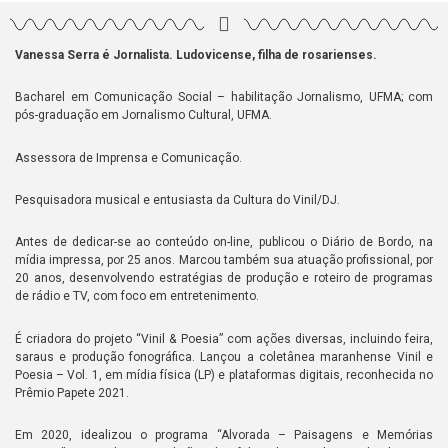
Vanessa Serra é Jornalista. Ludovicense, filha de rosarienses.
Bacharel em Comunicação Social – habilitação Jornalismo, UFMA; com
pós-graduação em Jornalismo Cultural, UFMA.
Assessora de Imprensa e Comunicação.
Pesquisadora musical e entusiasta da Cultura do Vinil/DJ.
Antes de dedicar-se ao conteúdo on-line, publicou o Diário de Bordo, na
mídia impressa, por 25 anos. Marcou também sua atuação profissional, por
20 anos, desenvolvendo estratégias de produção e roteiro de programas
de rádio e TV, com foco em entretenimento.
É criadora do projeto “Vinil & Poesia” com ações diversas, incluindo feira,
saraus e produção fonográfica. Lançou a coletânea maranhense Vinil e
Poesia – Vol. 1, em mídia física (LP) e plataformas digitais, reconhecida no
Prêmio Papete 2021.
Em 2020, idealizou o programa “Alvorada – Paisagens e Memórias