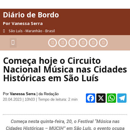
Diário de Bordo
Por Vanessa Serra
São Luís - Maranhão - Brasil
Cultura & Artes
Saúde & Bem-Estar
Começa hoje o Circuito
Nacional Música nas Cidades
Históricas em São Luís
Por
Vanessa Serra
| da Redação
Facebo
X
Wh
20.04.2023 | 10h03
| Tempo de leitura: 2 min
Começa nesta quinta-feira, 20, o Festival “Música nas
Cidades Históricas – MUCIH” em São Luís, o evento ocupa