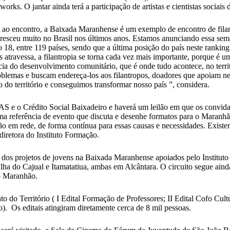
orks. O jantar ainda terá a participação de artistas e cientistas socia
nte ao encontro, a Baixada Maranhense é um exemplo de encontro de fila
a cresceu muito no Brasil nos últimos anos. Estamos anunciando essa se
18, entre 119 países, sendo que a última posição do país neste ranking
 atravessa, a filantropia se torna cada vez mais importante, porque é u
ia do desenvolvimento comunitário, que é onde tudo acontece, no territó
oblemas e buscam endereça-los aos filantropos, doadores que apoiam neg
do território e conseguimos transformar nosso país ”, considera.
 e o Crédito Social Baixadeiro e haverá um leilão em que os convidados
eferência de evento que discuta e desenhe formatos para o Maranhão. 
ão em rede, de forma contínua para essas causas e necessidades. Exist
iretora do Instituto Formação.
 dos projetos de jovens na Baixada Maranhense apoiados pelo Instituto B
Ilha do Cajual e Itamatatiua, ambas em Alcântara. O circuito segue ai
do Maranhão.
to do Território ( I Edital Formação de Professores; II Edital Cofo Cul
 Os editais atingiram diretamente cerca de 8 mil pessoas.