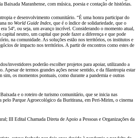
is da Baixada Maranhense, com música, poesia e contação de histórias.
ntropia e desenvolvimento comunitário. “É uma honra participar do
mana no
World Guide Index
, que é o índice de solidariedade, que o
 era 54º, ou seja, um avanço incrível. Considerando o momento atual,
m capital neutro, um capital que pode fazer a diferença e que pode
rio, na comunidade. As soluções estão nos territórios, os institutos e
ócios de impacto nos territórios. A partir de encontros como estes de
/investidores poderão escolher projetos para apoiar, utilizando a
Apesar de termos grandes ações nesse sentido, e da filantropia estar
em sim, os momentos pontuais, como durante a pandemia e outras
aixada e o roteiro de turismo comunitário, que se inicia nas
nda pelo Parque Agroecológico da Buritirana, em Peri-Mirim, o cinema
tural; III Edital Chamada Direta de Apoio a Pessoas e Organizações da