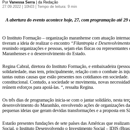
Por
Vanessa Serra
| da Redação
27.09.2022 | 10h03
| Tempo de leitura: 9 min
A abertura do evento acontece hoje, 27, com programação até 29 
O Instituto Formação – organização maranhense com atuação internacio
tiveram a ideia de realizar o encontro
“Filantropia e Desenvolviment
reunindo organizações e pessoas, sejam elas físicas ou representante
Maranhenses e o desenvolvimento do Estado.
Regina Cabral, diretora do Instituto Formação, e embaixadeira (pesso
solidariedade, mas tem, principalmente, relação com o combate às in
tantas outras causas que estão presentes nos cotidianos em sociedade
constitucional. Contudo, a sociedade se movimenta, novas necessidade
reúnem esforços para apoiá-las. “, ressalta Regina.
Os três dias de programação inicia-se com o jantar solidário, nesta t
desenvolvimento do Maranhão, envolvendo ações de organizações da s
pequenas ideias que geram devidas transformações e a proposta em Sã
Estarão presentes fundações de sete países das Américas que realizam
Social, o Instituto Desenvolvendo o Investimento Social – IDIS (Br