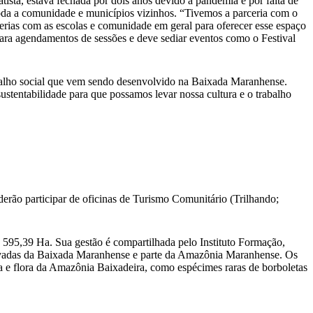
sta, estava fechada por dois anos devido à pandemia e por falta de
 toda a comunidade e municípios vizinhos. “Tivemos a parceria com o
erias com as escolas e comunidade em geral para oferecer esse espaço
ara agendamentos de sessões e deve sediar eventos como o Festival
abalho social que vem sendo desenvolvido na Baixada Maranhense.
stentabilidade para que possamos levar nossa cultura e o trabalho
erão participar de oficinas de Turismo Comunitário (Trilhando;
o 595,39 Ha. Sua gestão é compartilhada pelo Instituto Formação,
ervadas da Baixada Maranhense e parte da Amazônia Maranhense. Os
na e flora da Amazônia Baixadeira, como espécimes raras de borboletas