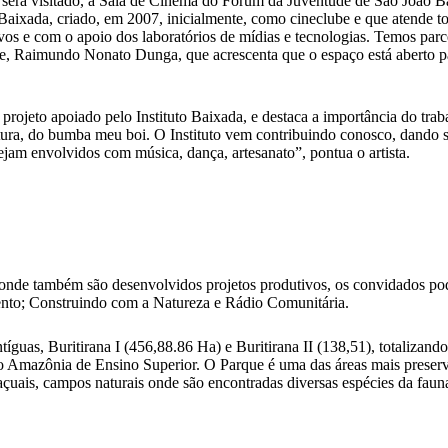
será visitado, a Sala de Cinema do Fórum da Juventude de São João Bati
a Baixada, criado, em 2007, inicialmente, como cineclube e que atende
os e com o apoio dos laboratórios de mídias e tecnologias. Temos parc
de, Raimundo Nonato Dunga, que acrescenta que o espaço está aberto p
rojeto apoiado pelo Instituto Baixada, e destaca a importância do tr
ura, do bumba meu boi. O Instituto vem contribuindo conosco, dando su
jam envolvidos com música, dança, artesanato”, pontua o artista.
 onde também são desenvolvidos projetos produtivos, os convidados pod
ento; Construindo com a Natureza e Rádio Comunitária.
íguas, Buritirana I (456,88.86 Ha) e Buritirana II (138,51), totalizand
hão Amazônia de Ensino Superior. O Parque é uma das áreas mais pres
açuais, campos naturais onde são encontradas diversas espécies da fau