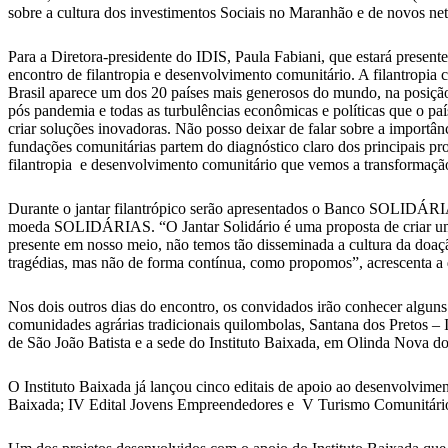
sobre a cultura dos investimentos Sociais no Maranhão e de novos netw
Para a Diretora-presidente do IDIS, Paula Fabiani, que estará prese
encontro de filantropia e desenvolvimento comunitário. A filantropi
Brasil aparece um dos 20 países mais generosos do mundo, na posição 
pós pandemia e todas as turbulências econômicas e políticas que o país
criar soluções inovadoras. Não posso deixar de falar sobre a importânc
fundações comunitárias partem do diagnóstico claro dos principais pr
filantropia e desenvolvimento comunitário que vemos a transformação 
Durante o jantar filantrópico serão apresentados o Banco SOLIDÁRIAS
moeda SOLIDÁRIAS. “O Jantar Solidário é uma proposta de criar uma r
presente em nosso meio, não temos tão disseminada a cultura da doaç
tragédias, mas não de forma contínua, como propomos”, acrescenta a d
Nos dois outros dias do encontro, os convidados irão conhecer alguns
comunidades agrárias tradicionais quilombolas, Santana dos Pretos – 
de São João Batista e a sede do Instituto Baixada, em Olinda Nova 
O Instituto Baixada já lançou cinco editais de apoio ao desenvolvimen
Baixada; IV Edital Jovens Empreendedores e V Turismo Comunitário).