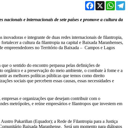
Facebook
X
WhatsA
T
nacionais e internacionais de sete países e promove a cultura da
novadoras e integrante de duas redes internacionais de filantropia,
 fortalecer a cultura da filantropia na capital e Baixada Maranhenses,
ias de empreendedores no Território da Baixada – Campos e Lagos
 que o sentido do encontro perpassa pelas definições de
nto orgânico e a preservação do meio ambiente, o combate à fome e a
ntir as melhores políticas públicas que temos como direito
zações sociais que percebem essas causas, essas necessidades e
as, empresas e organizações que desejam contribuir com o
des metrópoles, e reúne empresários e filantropos que investem em
 Austro Pakariñan (Equador); a Rede de Filantropia para a Justiça
uto Comunitário Baixada Maranhense. Será um momento para diálogos