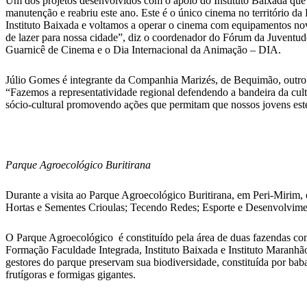
Um dos projetos desenvolvidos com o apoio do Instituto Baixada que 
manutenção e reabriu este ano. Este é o único cinema no território d
Instituto Baixada e voltamos a operar o cinema com equipamentos nov
de lazer para nossa cidade”, diz o coordenador do Fórum da Juventu
Guarnicê de Cinema e o Dia Internacional da Animação – DIA.
Júlio Gomes é integrante da Companhia Marizés, de Bequimão, outro p
“Fazemos a representatividade regional defendendo a bandeira da cult
sócio-cultural promovendo ações que permitam que nossos jovens este
Parque Agroecológico Buritirana
Durante a visita ao Parque Agroecológico Buritirana, em Peri-Mirim,
Hortas e Sementes Crioulas; Tecendo Redes; Esporte e Desenvolvim
O Parque Agroecológico é constituído pela área de duas fazendas cont
Formação Faculdade Integrada, Instituto Baixada e Instituto Maran
gestores do parque preservam sua biodiversidade, constituída por bab
frutígoras e formigas gigantes.