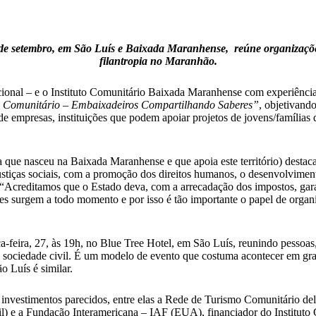
de setembro, em São Luís e Baixada Maranhense, reúne organizações 
filantropia no Maranhão.
nal – e o Instituto Comunitário Baixada Maranhense com experiências i
o Comunitário – Embaixadeiros Compartilhando Saberes”
, objetivando
s de empresas, instituições que podem apoiar projetos de jovens/famíl
a que nasceu na Baixada Maranhense e que apoia este território) destaca
justiças sociais, com a promoção dos direitos humanos, o desenvolvime
. “Acreditamos que o Estado deva, com a arrecadação dos impostos, gara
s surgem a todo momento e por isso é tão importante o papel de organi
erça-feira, 27, às 19h, no Blue Tree Hotel, em São Luís, reunindo pesso
ociedade civil. É um modelo de evento que costuma acontecer em gran
o Luís é similar.
 investimentos parecidos, entre elas a Rede de Turismo Comunitário del
asil) e a Fundação Interamericana – IAF (EUA), financiador do Instit