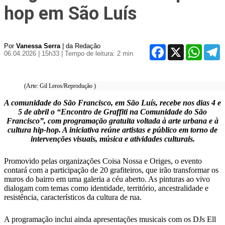
hop em São Luís
Por
Vanessa Serra
| da Redação
Facebook
X
WhatsA
T
06.04.2026 | 15h33
| Tempo de leitura: 2 min
(Arte: Gil Leros/Reprodução )
A comunidade do
São Francisco
, em
São Luís
, recebe nos dias 4 e
5 de abril o “Encontro de Graffiti na Comunidade do São
Francisco”, com programação gratuita voltada à arte urbana e à
cultura hip-hop. A iniciativa reúne artistas e público em torno de
intervenções visuais, música e atividades culturais.
Promovido pelas organizações
Coisa Nossa
e
Origes
, o evento
contará com a participação de 20 grafiteiros, que irão transformar os
muros do bairro em uma galeria a céu aberto. As pinturas ao vivo
dialogam com temas como identidade, território, ancestralidade e
resistência, característicos da cultura de rua.
A programação inclui ainda apresentações musicais com os DJs
Ell