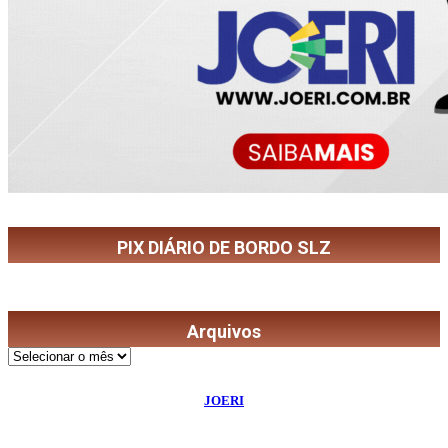
PIX DIÁRIO DE BORDO SLZ
Arquivos
Arquivos
©
2026
Diário de Bordo
- Todos os Direitos Reservados | Desenvolvido Por:
JOERI