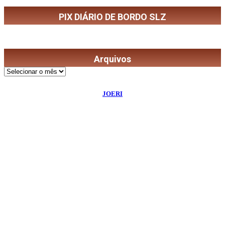
PIX DIÁRIO DE BORDO SLZ
Arquivos
Arquivos
©
2026
Diário de Bordo
- Todos os Direitos Reservados | Desenvolvido Por:
JOERI