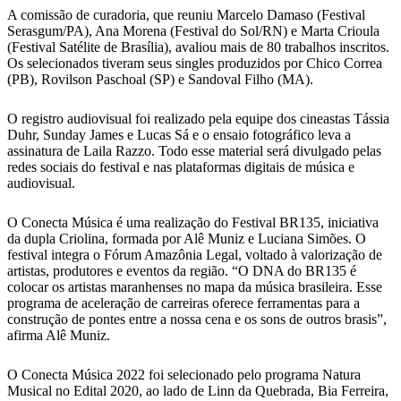
A comissão de curadoria, que reuniu Marcelo Damaso (Festival
Serasgum/PA), Ana Morena (Festival do Sol/RN) e Marta Crioula
(Festival Satélite de Brasília), avaliou mais de 80 trabalhos inscritos.
Os selecionados tiveram seus singles produzidos por Chico Correa
(PB), Rovilson Paschoal (SP) e Sandoval Filho (MA).
O registro audiovisual foi realizado pela equipe dos cineastas Tássia
Duhr, Sunday James e Lucas Sá e o ensaio fotográfico leva a
assinatura de Laila Razzo. Todo esse material será divulgado pelas
redes sociais do festival e nas plataformas digitais de música e
audiovisual.
O Conecta Música é uma realização do Festival BR135, iniciativa
da dupla Criolina, formada por Alê Muniz e Luciana Simões. O
festival integra o Fórum Amazônia Legal, voltado à valorização de
artistas, produtores e eventos da região. “O DNA do BR135 é
colocar os artistas maranhenses no mapa da música brasileira. Esse
programa de aceleração de carreiras oferece ferramentas para a
construção de pontes entre a nossa cena e os sons de outros brasis”,
afirma Alê Muniz.
O Conecta Música 2022 foi selecionado pelo programa Natura
Musical no Edital 2020, ao lado de Linn da Quebrada, Bia Ferreira,