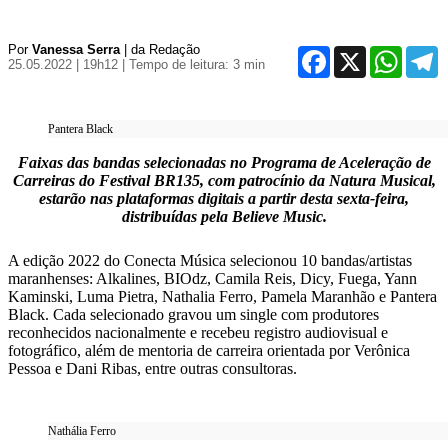
Por
Vanessa Serra
| da Redação
Facebook
X
WhatsA
T
25.05.2022 | 19h12
| Tempo de leitura: 3 min
Pantera Black
Faixas das bandas selecionadas no Programa de Aceleração de
Carreiras do Festival BR135, com patrocínio da Natura Musical,
estarão nas plataformas digitais a partir desta sexta-feira,
distribuídas pela Believe Music.
A edição 2022 do Conecta Música selecionou 10 bandas/artistas
maranhenses: Alkalines, BIOdz, Camila Reis, Dicy, Fuega, Yann
Kaminski, Luma Pietra, Nathalia Ferro, Pamela Maranhão e Pantera
Black. Cada selecionado gravou um single com produtores
reconhecidos nacionalmente e recebeu registro audiovisual e
fotográfico, além de mentoria de carreira orientada por Verônica
Pessoa e Dani Ribas, entre outras consultoras.
Nathália Ferro