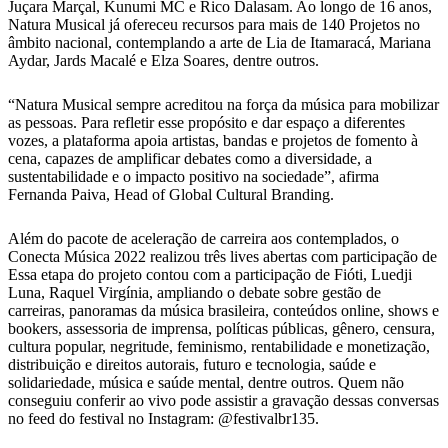
Juçara Marçal, Kunumi MC e Rico Dalasam. Ao longo de 16 anos,
Natura Musical já ofereceu recursos para mais de 140 Projetos no
âmbito nacional, contemplando a arte de Lia de Itamaracá, Mariana
Aydar, Jards Macalé e Elza Soares, dentre outros.
“Natura Musical sempre acreditou na força da música para mobilizar
as pessoas. Para refletir esse propósito e dar espaço a diferentes
vozes, a plataforma apoia artistas, bandas e projetos de fomento à
cena, capazes de amplificar debates como a diversidade, a
sustentabilidade e o impacto positivo na sociedade”, afirma
Fernanda Paiva, Head of Global Cultural Branding.
Além do pacote de aceleração de carreira aos contemplados, o
Conecta Música 2022 realizou três lives abertas com participação de
Essa etapa do projeto contou com a participação de Fióti, Luedji
Luna, Raquel Virgínia, ampliando o debate sobre gestão de
carreiras, panoramas da música brasileira, conteúdos online, shows e
bookers, assessoria de imprensa, políticas públicas, gênero, censura,
cultura popular, negritude, feminismo, rentabilidade e monetização,
distribuição e direitos autorais, futuro e tecnologia, saúde e
solidariedade, música e saúde mental, dentre outros. Quem não
conseguiu conferir ao vivo pode assistir a gravação dessas conversas
no feed do festival no Instagram: @festivalbr135.