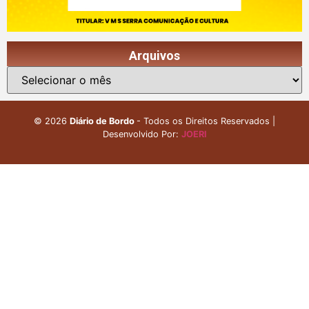
Arquivos
©
2026
Diário de Bordo
- Todos os Direitos Reservados |
Desenvolvido Por:
JOERI