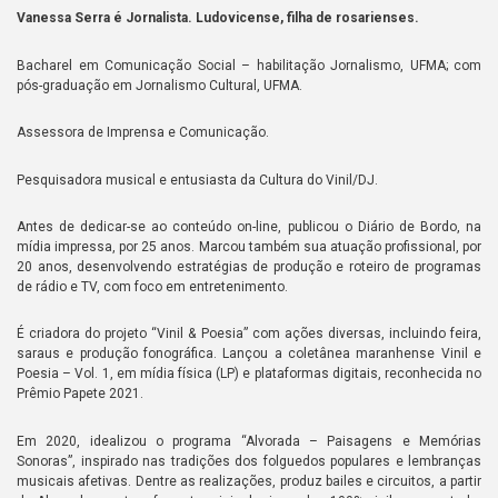
Vanessa Serra é Jornalista. Ludovicense, filha de rosarienses.
Bacharel em Comunicação Social – habilitação Jornalismo, UFMA; com
pós-graduação em Jornalismo Cultural, UFMA.
Assessora de Imprensa e Comunicação.
Pesquisadora musical e entusiasta da Cultura do Vinil/DJ.
Antes de dedicar-se ao conteúdo on-line, publicou o Diário de Bordo, na
mídia impressa, por 25 anos. Marcou também sua atuação profissional, por
20 anos, desenvolvendo estratégias de produção e roteiro de programas
de rádio e TV, com foco em entretenimento.
É criadora do projeto “Vinil & Poesia” com ações diversas, incluindo feira,
saraus e produção fonográfica. Lançou a coletânea maranhense Vinil e
Poesia – Vol. 1, em mídia física (LP) e plataformas digitais, reconhecida no
Prêmio Papete 2021.
Em 2020, idealizou o programa “Alvorada – Paisagens e Memórias
Sonoras”, inspirado nas tradições dos folguedos populares e lembranças
musicais afetivas. Dentre as realizações, produz bailes e circuitos, a partir