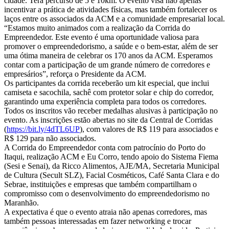
cidade. Terá percurso de 5 e 10km. O evento visa não apenas
incentivar a prática de atividades físicas, mas também fortalecer os
laços entre os associados da ACM e a comunidade empresarial local.
“Estamos muito animados com a realização da Corrida do
Empreendedor. Este evento é uma oportunidade valiosa para
promover o empreendedorismo, a saúde e o bem-estar, além de ser
uma ótima maneira de celebrar os 170 anos da ACM. Esperamos
contar com a participação de um grande número de corredores e
empresários”, reforça o Presidente da ACM.
Os participantes da corrida receberão um kit especial, que inclui
camiseta e sacochila, sachê com protetor solar e chip do corredor,
garantindo uma experiência completa para todos os corredores.
Todos os inscritos vão receber medalhas alusivas à participação no
evento. As inscrições estão abertas no site da Central de Corridas
(
https://bit.ly/4dTL6UP
), com valores de R$ 119 para associados e
R$ 129 para não associados.
A Corrida do Empreendedor conta com patrocínio do Porto do
Itaqui, realização ACM e Eu Corro, tendo apoio do Sistema Fiema
(Sesi e Senai), da Ricco Alimentos, AJE/MA, Secretaria Municipal
de Cultura (Secult SLZ), Facial Cosméticos, Café Santa Clara e do
Sebrae, instituições e empresas que também compartilham o
compromisso com o desenvolvimento do empreendedorismo no
Maranhão.
A expectativa é que o evento atraia não apenas corredores, mas
também pessoas interessadas em fazer networking e trocar