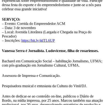
experiências sobre empreendedorismo e qualidade de vida. Participe
dessa festa do esporte e do empreendedorismo e junte-se a nós para
celebrar essa grande iniciativa!
SERVIÇO:
– Evento: Corrida do Empreendedor ACM
– Data: 3 de novembro
– Local: Avenida Litorânea (Largada e Chegada na Praça do
Pescador)
– Inscrições:
https://bit.ly/4dTL6UP
Vanessa Serra é Jornalista. Ludovicense, filha de rosarienses.
Bacharel em Comunicação Social – habilitação Jornalismo, UFMA;
com pós-graduação em Jornalismo Cultural, UFMA.
Assessora de Imprensa e Comunicação.
Pesquisadora musical e entusiasta da Cultura do Vinil/DJ.
Antes de dedicar-se ao conteúdo on-line, publicou o Diário de
Bordo, na mídia impressa, por 25 anos. Marcou também sua atuação
profissional, por 20 anos, desenvolvendo estratégias de produção e