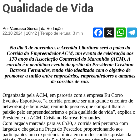
Qualidade de Vida
Por
Vanessa Serra
| da Redação
Facebook
X
WhatsA
T
22.10.2024 | 16h42
| Tempo de leitura: 3 min
No dia 3 de novembro, a Avenida Litorânea será o palco da
Corrida do Empreendedor ACM, um evento de celebração aos
170 anos da Associação Comercial do Maranhão (ACM). A
corrida é o penúltimo evento da gestão do Presidente Cristiano
Barroso Fernandes, tendo sido idealizado com o objetivo de
promover a união entre empresários, empreendedores e amantes
de corridas de rua.
Organizada pela ACM, em parceria com a empresa Eu Corro
Eventos Esportivos, “a corrida promete ser um grande encontro de
networking e bem-estar, reunindo pessoas que compartilham a
paixão pelo empreendedorismo e pela qualidade de vida”, explica o
Presidente da ACM, Cristiano Barroso Fernandes.
Com largada marcada para as 6h30, a corrida terá percurso com
largada e chegada na Praça do Pescador, proporcionando aos
participantes uma experiência única em um dos cartões-postais da