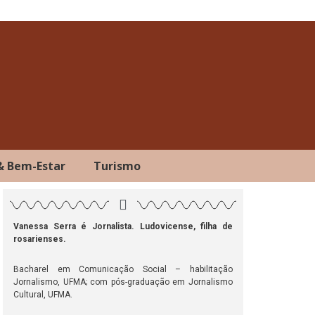
& Bem-Estar
Turismo
Vanessa Serra é Jornalista. Ludovicense, filha de
rosarienses.
ok
atsApp
Telegram
Bacharel em Comunicação Social – habilitação
Jornalismo, UFMA; com pós-graduação em Jornalismo
Cultural, UFMA.