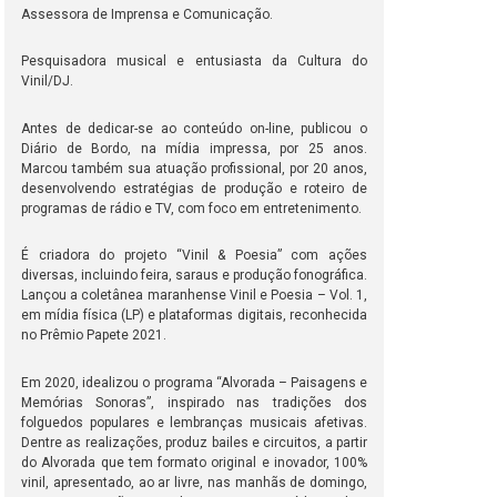
Assessora de Imprensa e Comunicação.
Pesquisadora musical e entusiasta da Cultura do
Vinil/DJ.
Antes de dedicar-se ao conteúdo on-line, publicou o
Diário de Bordo, na mídia impressa, por 25 anos.
Marcou também sua atuação profissional, por 20 anos,
desenvolvendo estratégias de produção e roteiro de
programas de rádio e TV, com foco em entretenimento.
É criadora do projeto “Vinil & Poesia” com ações
diversas, incluindo feira, saraus e produção fonográfica.
Lançou a coletânea maranhense Vinil e Poesia – Vol. 1,
em mídia física (LP) e plataformas digitais, reconhecida
no Prêmio Papete 2021.
Em 2020, idealizou o programa “Alvorada – Paisagens e
Memórias Sonoras”, inspirado nas tradições dos
folguedos populares e lembranças musicais afetivas.
Dentre as realizações, produz bailes e circuitos, a partir
do Alvorada que tem formato original e inovador, 100%
vinil, apresentado, ao ar livre, nas manhãs de domingo,