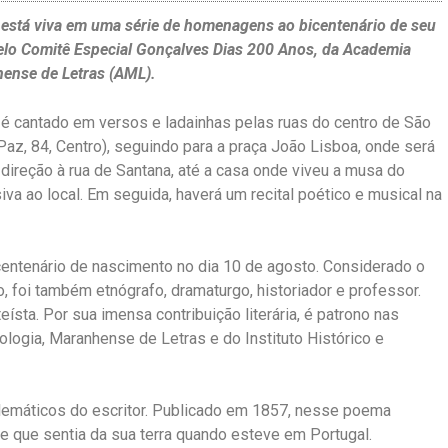
está viva em uma série de homenagens ao bicentenário de seu
elo Comitê Especial Gonçalves Dias 200 Anos, da Academia
ense de Letras (AML).
s é cantado em versos e ladainhas pelas ruas do centro de São
az, 84, Centro), seguindo para a praça João Lisboa, onde será
 direção à rua de Santana, até a casa onde viveu a musa do
siva ao local. Em seguida, haverá um recital poético e musical na
ntenário de nascimento no dia 10 de agosto. Considerado o
 foi também etnógrafo, dramaturgo, historiador e professor.
ísta. Por sua imensa contribuição literária, é patrono nas
lologia, Maranhense de Letras e do Instituto Histórico e
máticos do escritor. Publicado em 1857, nesse poema
 que sentia da sua terra quando esteve em Portugal.