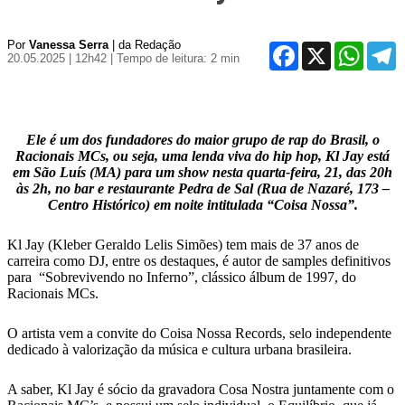
Por
Vanessa Serra
| da Redação
Facebook
X
WhatsA
T
20.05.2025 | 12h42
| Tempo de leitura: 2 min
Ele é um dos fundadores do maior grupo de rap do Brasil, o
Racionais MCs, ou seja, uma lenda viva do hip hop, Kl Jay está
em São Luís (MA) para um show nesta quarta-feira, 21, das 20h
às 2h, no bar e restaurante Pedra de Sal (Rua de Nazaré, 173 –
Centro Histórico) em noite intitulada “Coisa Nossa”.
Kl Jay (Kleber Geraldo Lelis Simões) tem mais de 37 anos de
carreira como DJ, entre os destaques, é autor de samples definitivos
para “Sobrevivendo no Inferno”, clássico álbum de 1997, do
Racionais MCs.
O artista vem a convite do Coisa Nossa Records, selo independente
dedicado à valorização da música e cultura urbana brasileira.
A saber, Kl Jay é sócio da gravadora Cosa Nostra juntamente com o