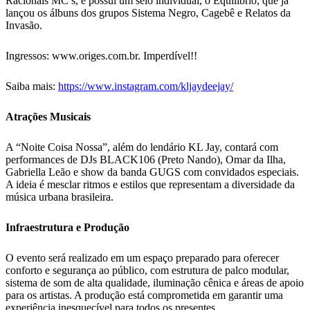
Racionais MC’s, e possui um selo individual, o Equilíbrio, que já
lançou os álbuns dos grupos Sistema Negro, Cagebê e Relatos da
Invasão.
Ingressos:
www.origes.com.br. Imperdível!!
Saiba mais:
https://www.instagram.com/kljaydeejay/
Atrações Musicais
A “Noite Coisa Nossa”, além do lendário KL Jay, contará com
performances de DJs BLACK106 (Preto Nando), Omar da Ilha,
Gabriella Leão e show da banda GUGS com convidados especiais.
A ideia é mesclar ritmos e estilos que representam a diversidade da
música urbana brasileira.
Infraestrutura e Produção
O evento será realizado em um espaço preparado para oferecer
conforto e segurança ao público, com estrutura de palco modular,
sistema de som de alta qualidade, iluminação cênica e áreas de apoio
para os artistas. A produção está comprometida em garantir uma
experiência inesquecível para todos os presentes.